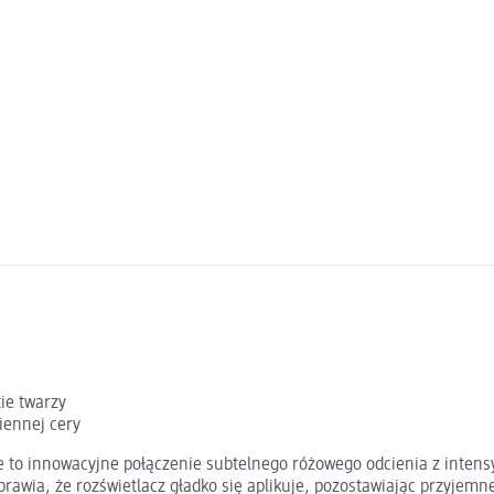
tie twarzy
iennej cery
kle to innowacyjne połączenie subtelnego różowego odcienia z inte
wia, że rozświetlacz gładko się aplikuje, pozostawiając przyjemne 