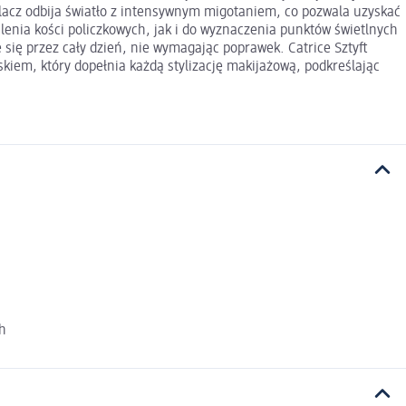
etlacz odbija światło z intensywnym migotaniem, co pozwala uzyskać
enia kości policzkowych, jak i do wyznaczenia punktów świetlnych
się przez cały dzień, nie wymagając poprawek. Catrice Sztyft
skiem, który dopełnia każdą stylizację makijażową, podkreślając
ch