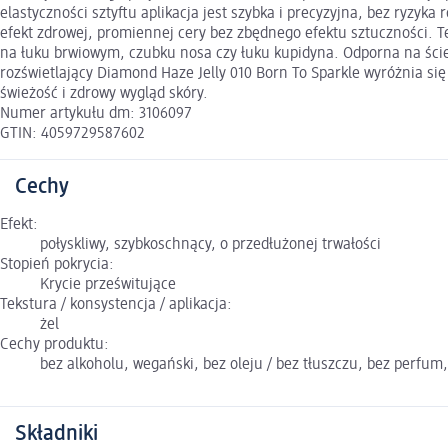
elastyczności sztyftu aplikacja jest szybka i precyzyjna, bez ryzy
efekt zdrowej, promiennej cery bez zbędnego efektu sztuczności. T
na łuku brwiowym, czubku nosa czy łuku kupidyna. Odporna na ścier
rozświetlający Diamond Haze Jelly 010 Born To Sparkle wyróżnia się
świeżość i zdrowy wygląd skóry.
Numer artykułu dm: 3106097
GTIN: 4059729587602
Cechy
Efekt:
połyskliwy, szybkoschnący, o przedłużonej trwałości
Stopień pokrycia:
Krycie prześwitujące
Tekstura / konsystencja / aplikacja:
żel
Cechy produktu:
bez alkoholu, wegański, bez oleju / bez tłuszczu, bez perfum
Składniki