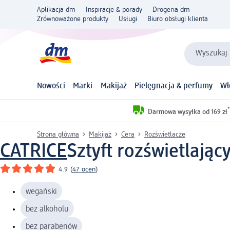
Aplikacja dm
Inspiracje & porady
Drogeria dm
Zrównoważone produkty
Usługi
Biuro obsługi klienta
Wyszukaj 
Nowości
Marki
Makijaż
Pielęgnacja & perfumy
Wł
*
Darmowa wysyłka od 169 zł
Strona główna
Makijaż
Cera
Rozświetlacze
CATRICE
Sztyft rozświetlając
4.9
(
47 ocen
)
wegański
bez alkoholu
bez parabenów