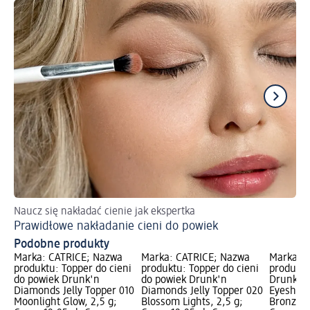
Naucz się nakładać cienie jak ekspertka
Ja
Prawidłowe nakładanie cieni do powiek
Ma
Podobne produkty
Marka: CATRICE; Nazwa
Marka: CATRICE; Nazwa
Marka: 
produktu: Topper do cieni
produktu: Topper do cieni
produktu
do powiek Drunk'n
do powiek Drunk'n
Drunk'n
Diamonds Jelly Topper 010
Diamonds Jelly Topper 020
Eyeshado
Moonlight Glow, 2,5 g;
Blossom Lights, 2,5 g;
Bronzed J