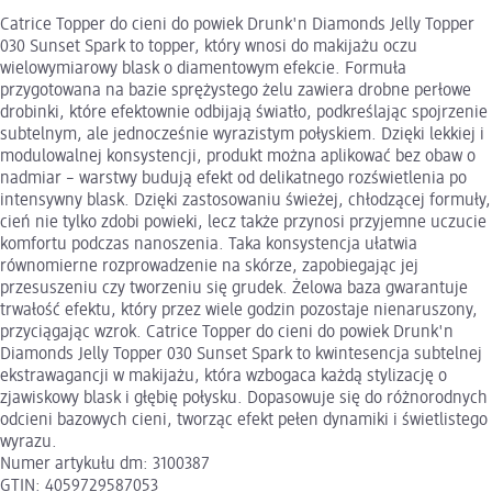
Catrice Topper do cieni do powiek Drunk'n Diamonds Jelly Topper
030 Sunset Spark to topper, który wnosi do makijażu oczu
wielowymiarowy blask o diamentowym efekcie. Formuła
przygotowana na bazie sprężystego żelu zawiera drobne perłowe
drobinki, które efektownie odbijają światło, podkreślając spojrzenie
subtelnym, ale jednocześnie wyrazistym połyskiem. Dzięki lekkiej i
modulowalnej konsystencji, produkt można aplikować bez obaw o
nadmiar – warstwy budują efekt od delikatnego rozświetlenia po
intensywny blask. Dzięki zastosowaniu świeżej, chłodzącej formuły,
cień nie tylko zdobi powieki, lecz także przynosi przyjemne uczucie
komfortu podczas nanoszenia. Taka konsystencja ułatwia
równomierne rozprowadzenie na skórze, zapobiegając jej
przesuszeniu czy tworzeniu się grudek. Żelowa baza gwarantuje
trwałość efektu, który przez wiele godzin pozostaje nienaruszony,
przyciągając wzrok. Catrice Topper do cieni do powiek Drunk'n
Diamonds Jelly Topper 030 Sunset Spark to kwintesencja subtelnej
ekstrawagancji w makijażu, która wzbogaca każdą stylizację o
zjawiskowy blask i głębię połysku. Dopasowuje się do różnorodnych
odcieni bazowych cieni, tworząc efekt pełen dynamiki i świetlistego
wyrazu.
Numer artykułu dm: 3100387
GTIN: 4059729587053