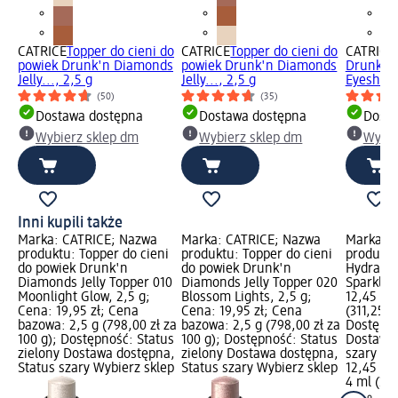
CATRICE
Topper do cieni do
CATRICE
Topper do cieni do
CATRICE
powiek Drunk'n Diamonds
powiek Drunk'n Diamonds
Drunk'n
Jelly..., 2,5 g
Jelly..., 2,5 g
Eyeshado
(50)
(35)
Dostawa dostępna
Dostawa dostępna
Dosta
Wybierz sklep dm
Wybierz sklep dm
Wybie
Inni kupili także
Marka: CATRICE; Nazwa
Marka: CATRICE; Nazwa
Marka: 
produktu: Topper do cieni
produktu: Topper do cieni
produktu
do powiek Drunk'n
do powiek Drunk'n
Hydra Kis
Diamonds Jelly Topper 010
Diamonds Jelly Topper 020
Sparkle,
Moonlight Glow, 2,5 g;
Blossom Lights, 2,5 g;
12,45 zł
Cena: 19,95 zł; Cena
Cena: 19,95 zł; Cena
(311,25 z
bazowa: 2,5 g (798,00 zł za
bazowa: 2,5 g (798,00 zł za
Dostępno
100 g); Dostępność: Status
100 g); Dostępność: Status
Dostawa 
zielony Dostawa dostępna,
zielony Dostawa dostępna,
szary Wy
Status szary Wybierz sklep
Status szary Wybierz sklep
12,45 zł
4 ml (311