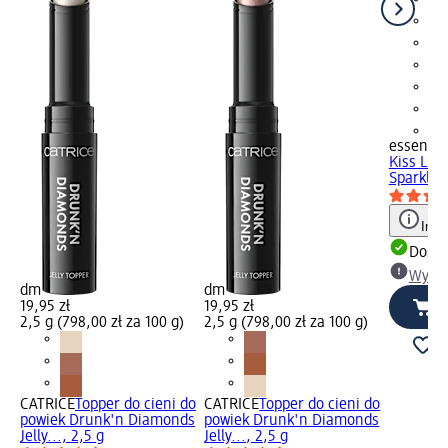
+1
essence
Kiss Lip 
Sparkle,
Info
Dosta
Wybie
dm
dm
19,95 zł
19,95 zł
2,5 g (798,00 zł za 100 g)
2,5 g (798,00 zł za 100 g)
CATRICE
Topper do cieni do
CATRICE
Topper do cieni do
powiek Drunk'n Diamonds
powiek Drunk'n Diamonds
Jelly..., 2,5 g
Jelly..., 2,5 g