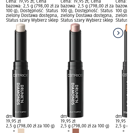
Cena: 19,95 zł; Cena
Cena: 19,95 zł; Cena
Cena: 19
bazowa: 2,5 g (798,00 zł za
bazowa: 2,5 g (798,00 zł za
bazowa: 
100 g); Dostępność: Status
100 g); Dostępność: Status
100 g); 
zielony Dostawa dostępna,
zielony Dostawa dostępna,
zielony 
Status szary Wybierz sklep
Status szary Wybierz sklep
Status s
dm
dm
dm
19,95 zł
19,95 zł
19,95 zł
2,5 g (798,00 zł za 100 g)
2,5 g (798,00 zł za 100 g)
2,5 g (79