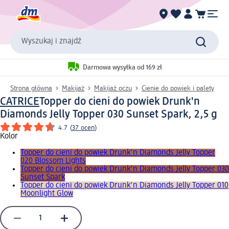
Wyszukaj i znajdź
Darmowa wysyłka od 169 zł
Strona główna
Makijaż
Makijaż oczu
Cienie do powiek i palety
CATRICE
Topper do cieni do powiek Drunk'n
Diamonds Jelly Topper 030 Sunset Spark, 2,5 g
4.7
(
37 ocen
)
Kolor
Topper do cieni do powiek Drunk'n Diamonds Jelly Topper
020 Blossom Lights
Topper do cieni do powiek Drunk'n Diamonds Jelly Topper 030
Sunset Spark
Topper do cieni do powiek Drunk'n Diamonds Jelly Topper 010
Moonlight Glow