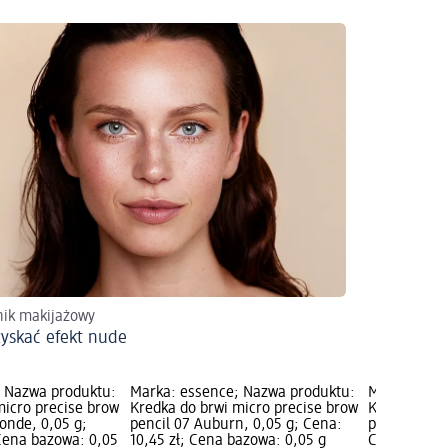
ik makijażowy
zyskać efekt nude
; Nazwa produktu:
Marka: essence; Nazwa produktu:
Marka: esse
micro precise brow
Kredka do brwi micro precise brow
Kredka do b
londe, 0,05 g;
pencil 07 Auburn, 0,05 g; Cena:
pencil 06 D
 Cena bazowa: 0,05
10,45 zł; Cena bazowa: 0,05 g
Cena: 10,45