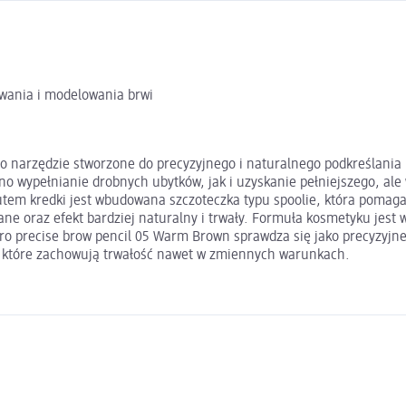
wania i modelowania brwi
o narzędzie stworzone do precyzyjnego i naturalnego podkreślania
wno wypełnianie drobnych ubytków, jak i uzyskanie pełniejszego, al
utem kredki jest wbudowana szczoteczka typu spoolie, która pomag
ane oraz efekt bardziej naturalny i trwały. Formuła kosmetyku jest
o precise brow pencil 05 Warm Brown sprawdza się jako precyzyjne i
i, które zachowują trwałość nawet w zmiennych warunkach.