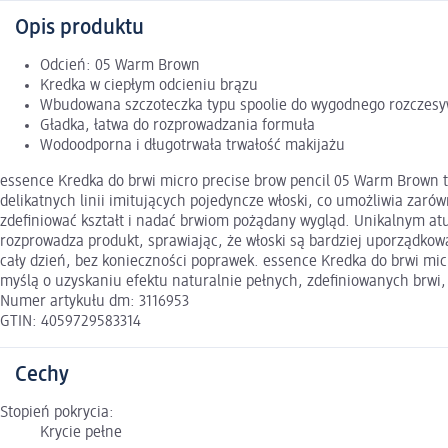
Opis produktu
Odcień: 05 Warm Brown
Kredka w ciepłym odcieniu brązu
Wbudowana szczoteczka typu spoolie do wygodnego rozczesy
Gładka, łatwa do rozprowadzania formuła
Wodoodporna i długotrwała trwałość makijażu
essence Kredka do brwi micro precise brow pencil 05 Warm Brown t
delikatnych linii imitujących pojedyncze włoski, co umożliwia zaró
zdefiniować kształt i nadać brwiom pożądany wygląd. Unikalnym at
rozprowadza produkt, sprawiając, że włoski są bardziej uporządkow
cały dzień, bez konieczności poprawek. essence Kredka do brwi micr
myślą o uzyskaniu efektu naturalnie pełnych, zdefiniowanych brw
Numer artykułu dm: 3116953
GTIN: 4059729583314
Cechy
Stopień pokrycia:
Krycie pełne