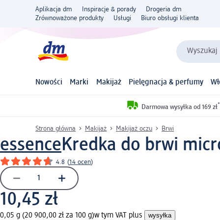
Aplikacja dm
Inspiracje & porady
Drogeria dm
Zrównoważone produkty
Usługi
Biuro obsługi klienta
Wyszukaj 
Nowości
Marki
Makijaż
Pielęgnacja & perfumy
Wł
*
Darmowa wysyłka od 169 zł
Strona główna
Makijaż
Makijaż oczu
Brwi
essence
Kredka do brwi micr
4.8
(
14 ocen
)
10,45 zł
0,05 g (20 900,00 zł za 100 g)
w tym VAT plus
wysyłka