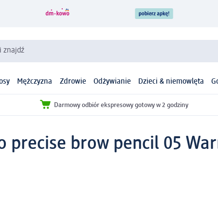
i znajdź
osy
Mężczyzna
Zdrowie
Odżywianie
Dzieci & niemowlęta
G
Darmowy odbiór ekspresowy gotowy w 2 godziny
o precise brow pencil 05 Wa