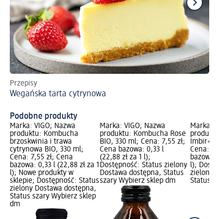
Przepisy
Do
Wegańska tarta cytrynowa
To
Podobne produkty
Marka: VIGO; Nazwa
Marka: VIGO; Nazwa
Marka: 
produktu: Kombucha
produktu: Kombucha Rose
produkt
brzoskwinia i trawa
BIO, 330 ml; Cena: 7,55 zł;
Imbir+Ac
cytrynowa BIO, 330 ml;
Cena bazowa: 0,33 l
Cena: 7,
Cena: 7,55 zł; Cena
(22,88 zł za 1 l);
bazowa: 0
bazowa: 0,33 l (22,88 zł za 1
Dostępność: Status zielony
l); Dost
l); Nowe produkty w
Dostawa dostępna, Status
zielony 
sklepie; Dostępność: Status
szary Wybierz sklep dm
Status s
zielony Dostawa dostępna,
Status szary Wybierz sklep
dm