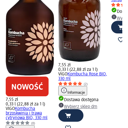
Turbo, 3
Dosta
Wybie
7,55 zł
0,33 l (22,88 zł za 1 l)
VIGO
Kombucha Rose BIO,
330 ml
(2)
Informacje
7,55 zł
Dostawa dostępna
0,33 l (22,88 zł za 1 l)
Wybierz sklep dm
VIGO
Kombucha
brzoskwinia i trawa
cytrynowa BIO, 330 ml
(0)