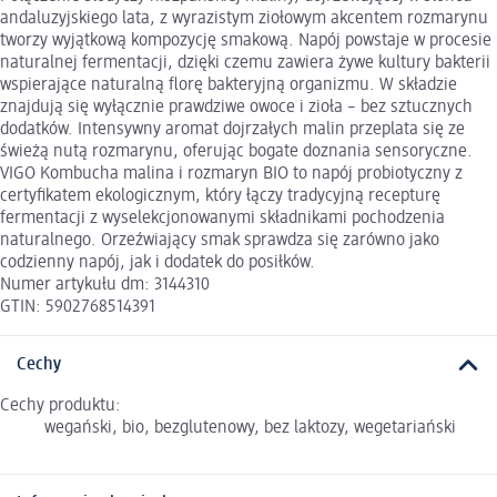
andaluzyjskiego lata, z wyrazistym ziołowym akcentem rozmarynu
tworzy wyjątkową kompozycję smakową. Napój powstaje w procesie
naturalnej fermentacji, dzięki czemu zawiera żywe kultury bakterii
wspierające naturalną florę bakteryjną organizmu. W składzie
znajdują się wyłącznie prawdziwe owoce i zioła – bez sztucznych
dodatków. Intensywny aromat dojrzałych malin przeplata się ze
świeżą nutą rozmarynu, oferując bogate doznania sensoryczne.
VIGO Kombucha malina i rozmaryn BIO to napój probiotyczny z
certyfikatem ekologicznym, który łączy tradycyjną recepturę
fermentacji z wyselekcjonowanymi składnikami pochodzenia
naturalnego. Orzeźwiający smak sprawdza się zarówno jako
codzienny napój, jak i dodatek do posiłków.
Numer artykułu dm: 3144310
GTIN: 5902768514391
Cechy
Cechy produktu:
wegański, bio, bezglutenowy, bez laktozy, wegetariański