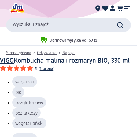
Wyszukaj i znajdź
Darmowa wysyłka od 169 zł
Strona główna
Odżywianie
Napoje
VIGO
Kombucha malina i rozmaryn BIO, 330 ml
5
(
1 ocena
)
wegański
bio
bezglutenowy
bez laktozy
wegetariański