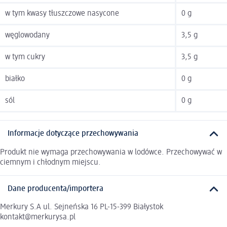
w tym kwasy tłuszczowe nasycone
0 g
węglowodany
3,5 g
w tym cukry
3,5 g
białko
0 g
sól
0 g
Informacje dotyczące przechowywania
Produkt nie wymaga przechowywania w lodówce. Przechowywać w
ciemnym i chłodnym miejscu.
Dane producenta/importera
Merkury S.A ul. Sejneńska 16 PL-15-399 Białystok
kontakt@merkurysa.pl