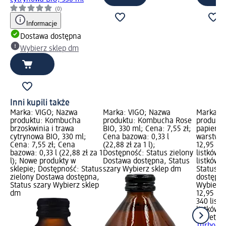
(0)
Informacje
Dostawa dostępna
Wybierz sklep dm
Inni kupili także
Marka: VIGO; Nazwa
Marka: VIGO; Nazwa
Marka: V
produktu: Kombucha
produktu: Kombucha Rose
produktu
brzoskwinia i trawa
BIO, 330 ml; Cena: 7,55 zł;
papierow
cytrynowa BIO, 330 ml;
Cena bazowa: 0,33 l
warstwow
Cena: 7,55 zł; Cena
(22,88 zł za 1 l);
12,95 zł
bazowa: 0,33 l (22,88 zł za 1
Dostępność: Status zielony
listków (
l); Nowe produkty w
Dostawa dostępna, Status
listków)
sklepie; Dostępność: Status
szary Wybierz sklep dm
Status z
zielony Dostawa dostępna,
dostępna
Status szary Wybierz sklep
Wybierz 
dm
12,95 zł
340 listk
listków)
Velvet
Rę