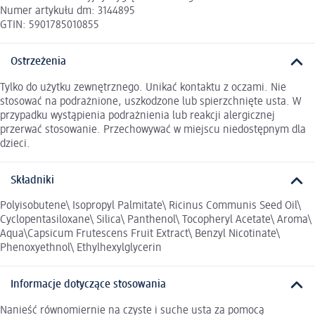
Numer artykułu dm: 3144895
GTIN: 5901785010855
Ostrzeżenia
Tylko do użytku zewnętrznego. Unikać kontaktu z oczami. Nie
stosować na podrażnione, uszkodzone lub spierzchnięte usta. W
przypadku wystąpienia podrażnienia lub reakcji alergicznej
przerwać stosowanie. Przechowywać w miejscu niedostępnym dla
dzieci.
Składniki
Polyisobutene\ Isopropyl Palmitate\ Ricinus Communis Seed Oil\
Cyclopentasiloxane\ Silica\ Panthenol\ Tocopheryl Acetate\ Aroma\
Aqua\Capsicum Frutescens Fruit Extract\ Benzyl Nicotinate\
Phenoxyethnol\ Ethylhexylglycerin
Informacje dotyczące stosowania
Nanieść równomiernie na czyste i suche usta za pomocą