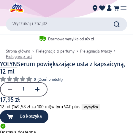
Wyszukaj i znajdź
Darmowa wysyłka od 169 zł
Strona główna
Pielęgnacja & perfumy
Pielęgnacja twarzy
Pielęgnacja ust
YOLYN
Serum powiększające usta z kapsaicyną,
12 ml
0
(
Oceń produkt
)
17,95 zł
12 ml (149,58 zł za 100 ml)
w tym VAT plus
wysyłka
Do koszyka
Dostawa dostępna