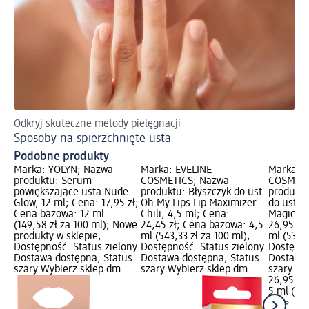
Odkryj skuteczne metody pielęgnacji
Sp
Sposoby na spierzchnięte usta
Su
Podobne produkty
Marka: YOLYN; Nazwa
Marka: EVELINE
Marka: E
produktu: Serum
COSMETICS; Nazwa
COSMETI
powiększające usta Nude
produktu: Błyszczyk do ust
produktu
Glow, 12 ml; Cena: 17,95 zł;
Oh My Lips Lip Maximizer
do ust Ce
Cena bazowa: 12 ml
Chili, 4,5 ml; Cena:
Magic, 5
(149,58 zł za 100 ml); Nowe
24,45 zł; Cena bazowa: 4,5
26,95 zł
produkty w sklepie;
ml (543,33 zł za 100 ml);
ml (539,0
Dostępność: Status zielony
Dostępność: Status zielony
Dostępno
Dostawa dostępna, Status
Dostawa dostępna, Status
Dostawa 
szary Wybierz sklep dm
szary Wybierz sklep dm
szary Wy
26,95 zł
5 ml (539