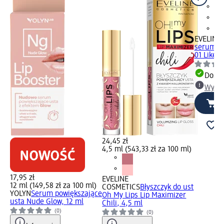
EVELINE
serum do
01 Like M
Dosta
Wybie
24,45 zł
4,5 ml (543,33 zł za 100 ml)
17,95 zł
EVELINE
12 ml (149,58 zł za 100 ml)
COSMETICS
Błyszczyk do ust
YOLYN
Serum powiększające
Oh My Lips Lip Maximizer
usta Nude Glow, 12 ml
Chili, 4,5 ml
(0)
(0)