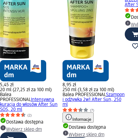
przec
After 
Dos
Wyb
5,45 zł
8,95 zł
20 ml (27,25 zł za 100 ml)
250 ml (3,58 zł za 100 ml)
Balea
Balea PROFESSIONAL
Szampon
PROFESSIONAL
Intensywna
i odżywka 2w1 After Sun, 250
kuracja do włosów After Sun
ml
SOS, 20 ml
(7)
(2)
Informacje
Dostawa dostępna
Dostawa dostępna
Wybierz sklep dm
Wybierz sklep dm