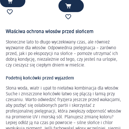
Właściwa ochrona włosów przed słońcem
Słoneczne lato to długo wyczekiwany czas, ale również
wyzwanie dla włosów. Odpowiednia pielęgnacja – zarówno
przed, jak i po ekspozycji na słońce – pomoże utrzymać ich
dobrą kondycję, niezależnie od tego, czy jesteś na urlopie,
czy cieszysz się ciepłym dniem w mieście.
Podetnij końcówki przed wyjazdem
Słona woda, wiatr i upał to niełatwa kombinacja dla włosów.
Suche i zniszczone końcówki łatwo się plączą i łamią przy
czesaniu. Warto odwiedzić fryzjera jeszcze przed wakacjami,
aby pozbyć się osłabionych partii i skorzystać z
profesjonalnej pielęgnacji, która zwiększy odporność włosów
na promienie UV i morską sól. Planujesz zmianę koloru?
Lepiej odłóż ją na czas po powrocie – silne słońce i chlor
wypłukują pigment. Jeśli farbowałaś włosy wcześniej, sięgnij