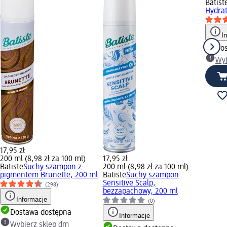
Batist
Hydrat
I
Dos
Wyb
17,95 zł
200 ml (8,98 zł za 100 ml)
17,95 zł
Batiste
Suchy szampon z
200 ml (8,98 zł za 100 ml)
pigmentem Brunette, 200 ml
Batiste
Suchy szampon
Sensitive Scalp,
(298)
bezzapachowy, 200 ml
Informacje
(0)
Dostawa dostępna
Informacje
Wybierz sklep dm