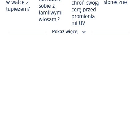
w walce z
słoneczne
chroń swoją
sobie z
łupieżem?
cerę przed
łamliwymi
promienia
włosami?
mi UV
Pokaż więcej