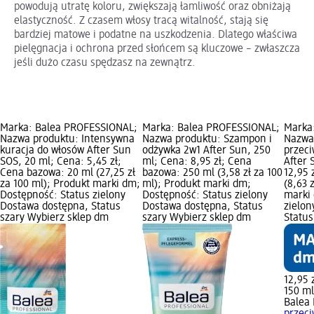
powodują utratę koloru, zwiększają łamliwość oraz obniżają
elastyczność. Z czasem włosy tracą witalność, stają się
bardziej matowe i podatne na uszkodzenia. Dlatego właściwa
pielęgnacja i ochrona przed słońcem są kluczowe – zwłaszcza
jeśli dużo czasu spędzasz na zewnątrz.
Marka: Balea PROFESSIONAL;
Marka: Balea PROFESSIONAL;
Marka
Nazwa produktu: Intensywna
Nazwa produktu: Szampon i
Nazwa
kuracja do włosów After Sun
odżywka 2w1 After Sun, 250
przec
SOS, 20 ml; Cena: 5,45 zł;
ml; Cena: 8,95 zł; Cena
After 
Cena bazowa: 20 ml (27,25 zł
bazowa: 250 ml (3,58 zł za 100
12,95 
za 100 ml); Produkt marki dm;
ml); Produkt marki dm;
(8,63 
Dostępność: Status zielony
Dostępność: Status zielony
marki 
Dostawa dostępna, Status
Dostawa dostępna, Status
zielon
szary Wybierz sklep dm
szary Wybierz sklep dm
Status
12,95 
150 ml
Balea