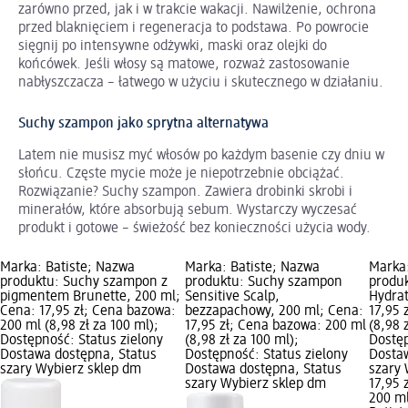
zarówno przed, jak i w trakcie wakacji. Nawilżenie, ochrona
przed blaknięciem i regeneracja to podstawa. Po powrocie
sięgnij po intensywne odżywki, maski oraz olejki do
końcówek. Jeśli włosy są matowe, rozważ zastosowanie
nabłyszczacza – łatwego w użyciu i skutecznego w działaniu.
Suchy szampon jako sprytna alternatywa
Latem nie musisz myć włosów po każdym basenie czy dniu w
słońcu. Częste mycie może je niepotrzebnie obciążać.
Rozwiązanie? Suchy szampon. Zawiera drobinki skrobi i
minerałów, które absorbują sebum. Wystarczy wyczesać
produkt i gotowe – świeżość bez konieczności użycia wody.
Marka: Batiste; Nazwa
Marka: Batiste; Nazwa
Marka:
produktu: Suchy szampon z
produktu: Suchy szampon
produ
pigmentem Brunette, 200 ml;
Sensitive Scalp,
Hydrat
Cena: 17,95 zł; Cena bazowa:
bezzapachowy, 200 ml; Cena:
17,95 
200 ml (8,98 zł za 100 ml);
17,95 zł; Cena bazowa: 200 ml
(8,98 
Dostępność: Status zielony
(8,98 zł za 100 ml);
Dostęp
Dostawa dostępna, Status
Dostępność: Status zielony
Dosta
szary Wybierz sklep dm
Dostawa dostępna, Status
szary 
szary Wybierz sklep dm
17,95 z
200 ml