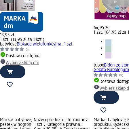
64,95 zł
1 szt. (64,95 zł za 1
13,95 zł
1 szt. (13,95 zł za 1 szt.)
babylove
Blokada wielofunkcyjna, 1 szt.
(0)
Dostawa dostępna
Wybierz sklep dm
b.box
Bidon ze sło
Gelato Bubblegum,
(0)
Dostawa dostę
Wybierz sklep 
Marka: babylove; Nazwa produktu: Termofor z
Marka: babylove;
pestek winogron, 1 szt.; Kategoria prawna:
produktu: Łyżeczk