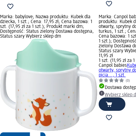
Marka: babylove; Nazwa produktu: Kubek dla
Marka: Canpol bab
dziecka, 1 szt.; Cena: 17,95 zł; Cena bazowa: 1
produktu: Kubek dl
szt. (17,95 zł za 1 szt.); Produkt marki dm;
otwarty, sprytny d
Dostępność: Status zielony Dostawa dostępna,
turkus, 1 szt.; Cena
Status szary Wybierz sklep dm
Cena bazowa: 1 szt.
1 szt.); Dostępnoś
zielony Dostawa d
Status szary Wybi
11,95 zł
1 szt. (11,95 zł za 1
Canpol babies
Kube
otwarty, sprytny d
picia..., 1 szt.
(0)
Dostawa dostę
Wybierz sklep 