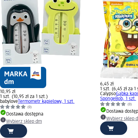
6,45 zł
1 szt. (6,45 zł za 1 
10,95 zł
Calypso
Gąbka kąp
1 szt. (10,95 zł za 1 szt.)
SpongeBob, 1 szt.
babylove
Termometr kąpielowy, 1 szt.
(0)
(0)
Dostawa dostę
Dostawa dostępna
Wybierz sklep 
Wybierz sklep dm