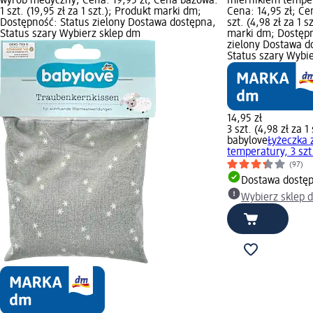
wyrób medyczny; Cena: 19,95 zł; Cena bazowa:
miernikiem tempera
1 szt. (19,95 zł za 1 szt.); Produkt marki dm;
Cena: 14,95 zł; Ce
Dostępność: Status zielony Dostawa dostępna,
szt. (4,98 zł za 1 s
Status szary Wybierz sklep dm
marki dm; Dostępn
zielony Dostawa d
Status szary Wybi
14,95 zł
3 szt. (4,98 zł za 1 
babylove
Łyżeczka 
temperatury, 3 szt
(97)
Dostawa dostę
Wybierz sklep 