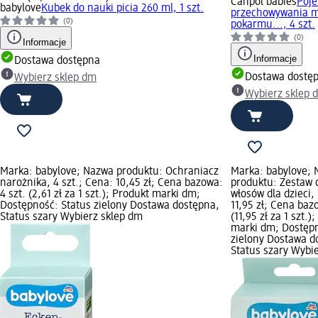
Canpol babies
Poje
babylove
Kubek do nauki picia 260 ml, 1 szt.
przechowywania m
(0)
pokarmu..., 4 szt.
(0)
Informacje
Informacje
Dostawa dostępna
Dostawa dostę
Wybierz sklep dm
Wybierz sklep 
Marka: babylove; Nazwa produktu: Ochraniacz
Marka: babylove;
narożnika, 4 szt.; Cena: 10,45 zł; Cena bazowa:
produktu: Zestaw 
4 szt. (2,61 zł za 1 szt.); Produkt marki dm;
włosów dla dzieci, 
Dostępność: Status zielony Dostawa dostępna,
11,95 zł; Cena bazo
Status szary Wybierz sklep dm
(11,95 zł za 1 szt.)
marki dm; Dostępn
zielony Dostawa d
Status szary Wybi