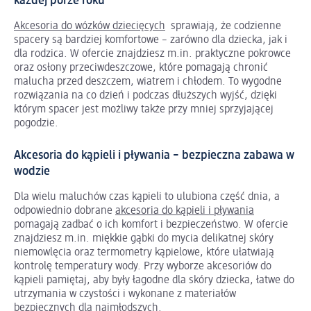
każdej porze roku
Akcesoria do wózków dziecięcych
sprawiają, że codzienne
spacery są bardziej komfortowe – zarówno dla dziecka, jak i
dla rodzica. W ofercie znajdziesz m.in. praktyczne pokrowce
oraz osłony przeciwdeszczowe, które pomagają chronić
malucha przed deszczem, wiatrem i chłodem. To wygodne
rozwiązania na co dzień i podczas dłuższych wyjść, dzięki
którym spacer jest możliwy także przy mniej sprzyjającej
pogodzie.
Akcesoria do kąpieli i pływania – bezpieczna zabawa w
wodzie
Dla wielu maluchów czas kąpieli to ulubiona część dnia, a
odpowiednio dobrane
akcesoria do kąpieli i pływania
pomagają zadbać o ich komfort i bezpieczeństwo. W ofercie
znajdziesz m.in. miękkie gąbki do mycia delikatnej skóry
niemowlęcia oraz termometry kąpielowe, które ułatwiają
kontrolę temperatury wody. Przy wyborze akcesoriów do
kąpieli pamiętaj, aby były łagodne dla skóry dziecka, łatwe do
utrzymania w czystości i wykonane z materiałów
bezpiecznych dla najmłodszych.