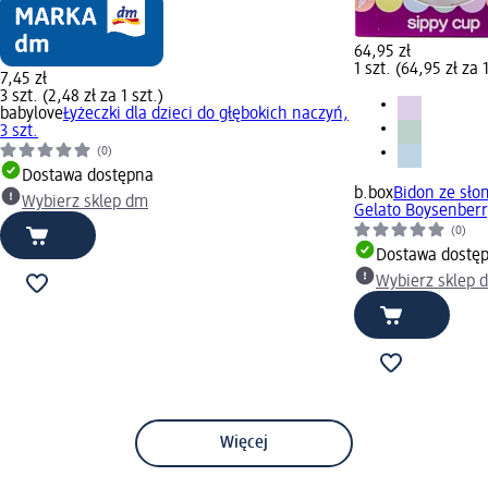
64,95 zł
1 szt. (64,95 zł za 1
7,45 zł
3 szt. (2,48 zł za 1 szt.)
babylove
Łyżeczki dla dzieci do głębokich naczyń,
3 szt.
(0)
Dostawa dostępna
b.box
Bidon ze sło
Wybierz sklep dm
Gelato Boysenberry
(0)
Dostawa dostę
Wybierz sklep 
Więcej