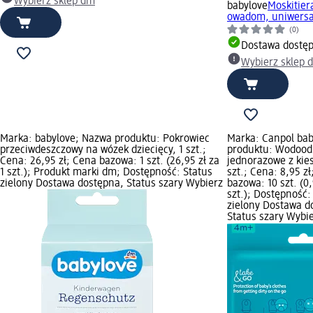
Wybierz sklep dm
babylove
Moskitier
owadom, uniwersal
(0)
Dostawa dostę
Wybierz sklep 
Marka: babylove; Nazwa produktu: Pokrowiec
Marka: Canpol bab
przeciwdeszczowy na wózek dziecięcy, 1 szt.;
produktu: Wodoodp
Cena: 26,95 zł; Cena bazowa: 1 szt. (26,95 zł za
jednorazowe z kie
1 szt.); Produkt marki dm; Dostępność: Status
szt.; Cena: 8,95 z
zielony Dostawa dostępna, Status szary Wybierz
bazowa: 10 szt. (0,
szt.); Dostępność:
zielony Dostawa d
Status szary Wybi