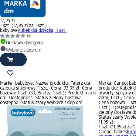
17,95 zł
1 szt. (17,95 zł za 1 szt.)
babylove
Kubek dla dziecka, 1 szt.
(0)
Dostawa dostępna
Wybierz sklep dm
Marka: babylove; Nazwa produktu: Talerz dla
Marka: Canpol bab
dziecka silkonowy, 1 szt.; Cena: 33,95 zł; Cena
produktu: Kubek dl
bazowa: 1 szt. (33,95 zł za 1 szt.); Produkt marki
otwarty, sprytny d
dm; Dostępność: Status zielony Dostawa
żółty, 1 szt.; Cena:
dostępna, Status szary Wybierz sklep dm
Cena bazowa: 1 szt.
1 szt.); Dostępnoś
zielony Dostawa d
Status szary Wybi
11,95 zł
1 szt. (11,95 zł za 1
Canpol babies
Kube