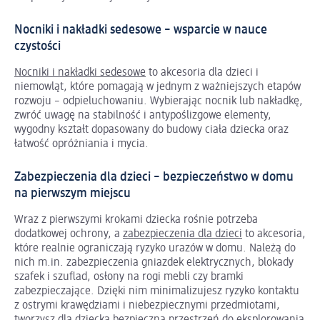
Nocniki i nakładki sedesowe – wsparcie w nauce
czystości
Nocniki i nakładki sedesowe
to akcesoria dla dzieci i
niemowląt, które pomagają w jednym z ważniejszych etapów
rozwoju – odpieluchowaniu. Wybierając nocnik lub nakładkę,
zwróć uwagę na stabilność i antypoślizgowe elementy,
wygodny kształt dopasowany do budowy ciała dziecka oraz
łatwość opróżniania i mycia.
Zabezpieczenia dla dzieci – bezpieczeństwo w domu
na pierwszym miejscu
Wraz z pierwszymi krokami dziecka rośnie potrzeba
dodatkowej ochrony, a
zabezpieczenia dla dzieci
to akcesoria,
które realnie ograniczają ryzyko urazów w domu. Należą do
nich m.in. zabezpieczenia gniazdek elektrycznych, blokady
szafek i szuflad, osłony na rogi mebli czy bramki
zabezpieczające. Dzięki nim minimalizujesz ryzyko kontaktu
z ostrymi krawędziami i niebezpiecznymi przedmiotami,
tworzysz dla dziecka bezpieczną przestrzeń do eksplorowania