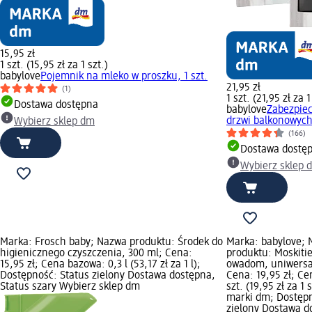
15,95 zł
1 szt. (15,95 zł za 1 szt.)
babylove
Pojemnik na mleko w proszku, 1 szt.
21,95 zł
(1)
1 szt. (21,95 zł za 1
Dostawa dostępna
babylove
Zabezpiec
drzwi balkonowych,
Wybierz sklep dm
(166)
Dostawa dostę
Wybierz sklep 
Marka: Frosch baby; Nazwa produktu: Środek do
Marka: babylove;
higienicznego czyszczenia, 300 ml; Cena:
produktu: Moskiti
15,95 zł; Cena bazowa: 0,3 l (53,17 zł za 1 l);
owadom, uniwersal
Dostępność: Status zielony Dostawa dostępna,
Cena: 19,95 zł; Ce
Status szary Wybierz sklep dm
szt. (19,95 zł za 1 
marki dm; Dostępn
zielony Dostawa d