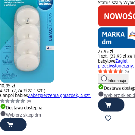
Status szary Wybi
23,95 zł
1 szt. (23,95 zł za 1
babylove
Żagiel
przeciwsłoneczny, 
(4)
Informacje
10,95 zł
Dostawa dostę
4 szt. (2,74 zł za 1 szt.)
Canpol babies
Zabezpieczenia gniazdek, 4 szt.
Wybierz sklep 
(0)
Dostawa dostępna
Wybierz sklep dm