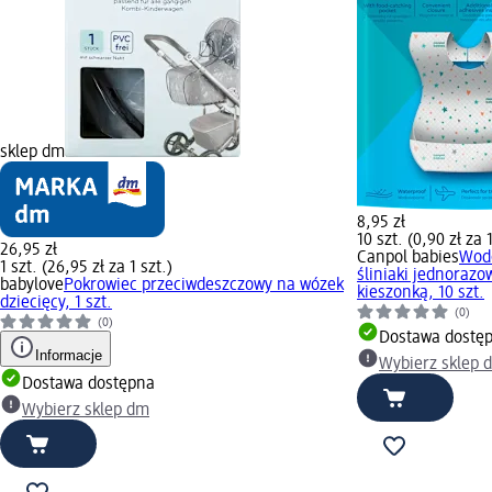
sklep dm
8,95 zł
10 szt. (0,90 zł za 1
26,95 zł
Canpol babies
Wod
1 szt. (26,95 zł za 1 szt.)
śliniaki jednorazo
babylove
Pokrowiec przeciwdeszczowy na wózek
kieszonką, 10 szt.
dziecięcy, 1 szt.
(0)
(0)
Dostawa dostę
Informacje
Wybierz sklep 
Dostawa dostępna
Wybierz sklep dm