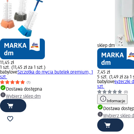
sklep dm
11,45 zł
1 szt. (11,45 zł za 1 szt.)
babylove
Szczotka do mycia butelek premium, 1
7,45 zł
szt.
5 szt. (1,49 zł za 1 
babylove
Łyżeczki d
(1)
szt.
Dostawa dostępna
(0)
Wybierz sklep dm
Informacje
Dostawa dostę
Wybierz sklep 