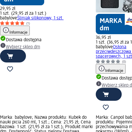
29,95 zł
1 szt. (29,95 zł za 1 szt.)
babylove
Śliniak silikonowy, 1 szt.
(1)
Informacje
36,95 zł
Dostawa dostępna
1 szt. (36,95 zł za 1
Wybierz sklep dm
babylove
Osłona
przeciwdeszczowa
spacerowych, 1 szt
(0)
Informacje
Dostawa dostę
Wybierz sklep 
Marka: babylove; Nazwa produktu: Kubek do
Marka: Canpol bab
nauki picia 260 ml, 1 szt.; Cena: 21,95 zł; Cena
produktu: Pojemni
bazowa: 1 szt. (21,95 zł za 1 szt.); Produkt marki
przechowywania m
dm; Dostępność: Status zielony Dostawa
pokarmu (180ml), 4