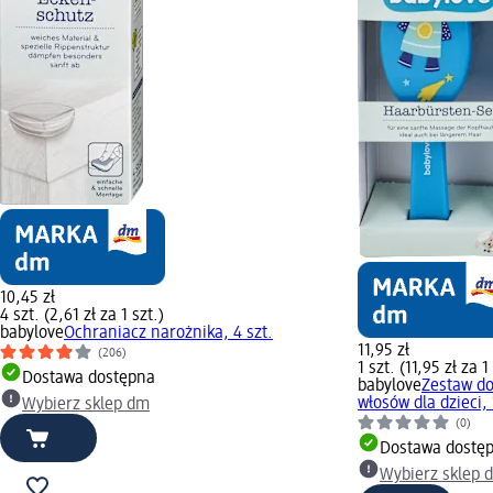
10,45 zł
4 szt. (2,61 zł za 1 szt.)
babylove
Ochraniacz narożnika, 4 szt.
11,95 zł
(206)
1 szt. (11,95 zł za 1
Dostawa dostępna
babylove
Zestaw do
włosów dla dzieci, 
Wybierz sklep dm
(0)
Dostawa dostę
Wybierz sklep 