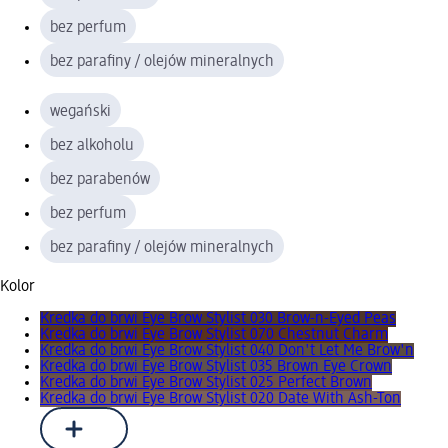
bez perfum
bez parafiny / olejów mineralnych
wegański
bez alkoholu
bez parabenów
bez perfum
bez parafiny / olejów mineralnych
Kolor
Kredka do brwi Eye Brow Stylist 030 Brow-n-Eyed Peas
Kredka do brwi Eye Brow Stylist 070 Chestnut Charm
Kredka do brwi Eye Brow Stylist 040 Don't Let Me Brow'n
Kredka do brwi Eye Brow Stylist 035 Brown Eye Crown
Kredka do brwi Eye Brow Stylist 025 Perfect Brown
Kredka do brwi Eye Brow Stylist 020 Date With Ash-Ton