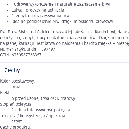
Pudrowe wykończenie i naturalne zaznaczenie brwi
Łatwa i precyzyjna aplikacja
Grzebyk do rozczesywania brwi
Idealne podkreślenie brwi dzięki miękkiemu ołówkowi
Eye Brow Stylist od Catrice to wysokiej jakości kredka do brwi, daj
do użycia grzebyk, który delikatnie rozczesuje brwi. Dzięki niemu b
na jasnej karnacji. Jest łatwa do nałożenia i bardzo miękka – nie
Numer artykułu dm: 1397497
GTIN: 4250587768367
Cechy
Kolor podstawowy:
brąz
Efekt:
o przedłużonej trwałości, matowy
Stopień pokrycia:
średnia intensywność pokrycia
Tekstura / konsystencja / aplikacja:
sztyft
Cechy produktu: