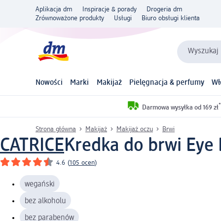
Aplikacja dm
Inspiracje & porady
Drogeria dm
Zrównoważone produkty
Usługi
Biuro obsługi klienta
Wyszukaj 
Nowości
Marki
Makijaż
Pielęgnacja & perfumy
Wł
*
Darmowa wysyłka od 169 zł
Strona główna
Makijaż
Makijaż oczu
Brwi
CATRICE
Kredka do brwi Eye 
4.6
(
105 ocen
)
wegański
bez alkoholu
bez parabenów