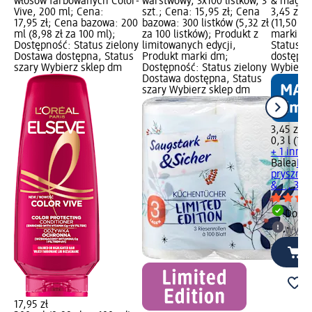
włosów farbowanych Color-
warstwowy, 3x100 listków, 3
& magnol
Vive, 200 ml; Cena:
szt.; Cena: 15,95 zł; Cena
3,45 zł; 
17,95 zł; Cena bazowa: 200
bazowa: 300 listków (5,32 zł
(11,50 zł
ml (8,98 zł za 100 ml);
za 100 listków); Produkt z
marki dm
Dostępność: Status zielony
limitowanych edycji,
Status z
Dostawa dostępna, Status
Produkt marki dm;
dostępna
szary Wybierz sklep dm
Dostępność: Status zielony
Wybierz 
Dostawa dostępna, Status
szary Wybierz sklep dm
3,45 zł
0,3 l (11,
+ 1 inny
Balea
Kr
prysznic
&..., 300
Dosta
Wybie
17,95 zł