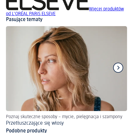
Więcej produktów
od L'ORÉAL PARiS ELSEVE
Pasujące tematy
Poznaj skuteczne sposoby – mycie, pielęgnacja i szampony
Po
Przetłuszczające się włosy
Oc
Podobne produkty