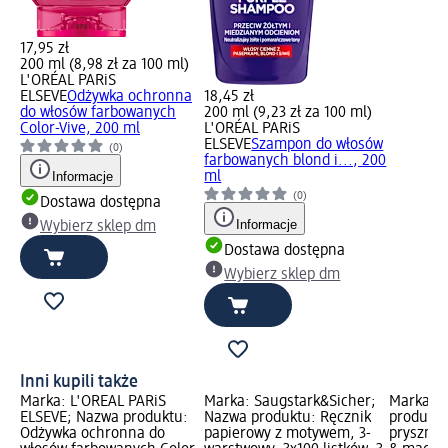
17,95 zł
200 ml (8,98 zł za 100 ml)
L'ORÉAL PARiS
ELSEVE
Odżywka ochronna
18,45 zł
do włosów farbowanych
200 ml (9,23 zł za 100 ml)
Color-Vive, 200 ml
L'ORÉAL PARiS
ELSEVE
Szampon do włosów
(0)
farbowanych blond i..., 200
Informacje
ml
(0)
Dostawa dostępna
Informacje
Wybierz sklep dm
Dostawa dostępna
Wybierz sklep dm
Inni kupili także
Marka: L'ORÉAL PARiS
Marka: Saugstark&Sicher;
Marka: B
ELSEVE; Nazwa produktu:
Nazwa produktu: Ręcznik
produktu
Odżywka ochronna do
papierowy z motywem, 3-
prysznic