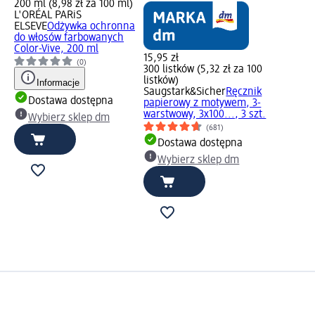
200 ml (8,98 zł za 100 ml)
L'ORÉAL PARiS
ELSEVE
Odżywka ochronna
do włosów farbowanych
Color-Vive, 200 ml
15,95 zł
(0)
300 listków (5,32 zł za 100
listków)
Informacje
Saugstark&Sicher
Ręcznik
Dostawa dostępna
papierowy z motywem, 3-
warstwowy, 3x100..., 3 szt.
Wybierz sklep dm
(681)
Dostawa dostępna
Wybierz sklep dm