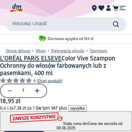
Wyszukaj i znajdź
Darmowa wysyłka od 169 zł
Strona główna
Włosy
Pielęgnacja włosów
Szampony
L'ORÉAL PARiS ELSEVE
Color Vive Szampon
Ochronny do włosów farbowanych lub z
pasemkami, 400 ml
0
(
Oceń produkt
)
18,95 zł
0,4 l (47,38 zł za 1 l)
w tym VAT plus
wysyłka
Stała cena dm
Cena nie wzrosła od
09.06.2025