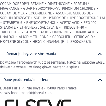
COCAMIDOPROPYL BETAINE • DIMETHICONE • PARFUM /
FRAGRANCE • GUAR HYDROXYPROPYLTRIMONIUM CHLORIDE •
COCAMIDE MEA • COCO-BETAINE • ASCORBYL GLUCOSIDE •
SODIUM BENZOATE • SODIUM HYDROXIDE • HYDROXYCITRONELLAL
• STEARETH-6 • PHENOXYETHANOL • ACETIC ACID • PEG-100
STEARATE • ETHYLHEXYL SALICYLATE • TRIDECETH-10 •
TRIDECETH-3 • SALICYLIC ACID • LIMONENE • FUMARIC ACID •
LINALOOL • AMODIMETHICONE • CARBOMER • CITRIC ACID •
HEXYLENE GLYCOL • HEXYL CINNAMAL (F.I.L. Z70042443/1).
Informacje dotyczące stosowania
Do włosów farbowanych lub z pasemkami. Nałóż na wilgotne włosy,
delikatnie wmasuj w skórę głowy, następnie spłucz.
Dane producenta/importera
L'Oréal Paris 14, rue Royale - 75008 Paris France
serwis.konsumencki@loreal.com