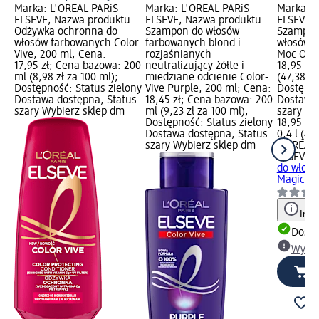
Marka: L'ORÉAL PARiS
Marka: L'ORÉAL PARiS
Marka: L
ELSEVE; Nazwa produktu:
ELSEVE; Nazwa produktu:
ELSEVE; 
Odżywka ochronna do
Szampon do włosów
Szampon
włosów farbowanych Color-
farbowanych blond i
włosów 
Vive, 200 ml; Cena:
rozjaśnianych
Moc Olej
17,95 zł; Cena bazowa: 200
neutralizujący żółte i
18,95 zł;
ml (8,98 zł za 100 ml);
miedziane odcienie Color-
(47,38 zł 
Dostępność: Status zielony
Vive Purple, 200 ml; Cena:
Dostępno
Dostawa dostępna, Status
18,45 zł; Cena bazowa: 200
Dostawa 
szary Wybierz sklep dm
ml (9,23 zł za 100 ml);
szary Wy
Dostępność: Status zielony
18,95 zł
Dostawa dostępna, Status
0,4 l (47,
szary Wybierz sklep dm
L'ORÉAL 
ELSEVE
S
do włos
Magiczna
Info
Dosta
Wybie