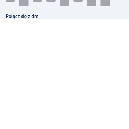
Połącz się z dm
Pobierz aplikację dm:
© 2026 dm-drogerie markt sp. z o.o.
Impressum
Polityka prywatności
Ogólne warunki handlowe
Odstąpienie od umowy w dm
Rozstrzyganie sporów
Zgłaszanie nieprawidłowości
Utylizacja sprzętu elektrycznego