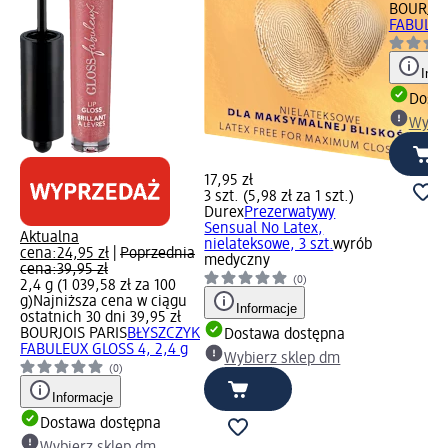
BOURJOI
FABULEUX
Info
Dosta
Wybie
17,95 zł
3 szt. (5,98 zł za 1 szt.)
Durex
Prezerwatywy
Sensual No Latex,
Aktualna
nielateksowe, 3 szt.
wyrób
cena:
24,95 zł
|
Poprzednia
medyczny
cena:
39,95 zł
(0)
2,4 g (1 039,58 zł za 100
g)
Najniższa cena w ciągu
Informacje
ostatnich 30 dni 39,95 zł
BOURJOIS PARIS
BŁYSZCZYK
Dostawa dostępna
FABULEUX GLOSS 4, 2,4 g
Wybierz sklep dm
(0)
Informacje
Dostawa dostępna