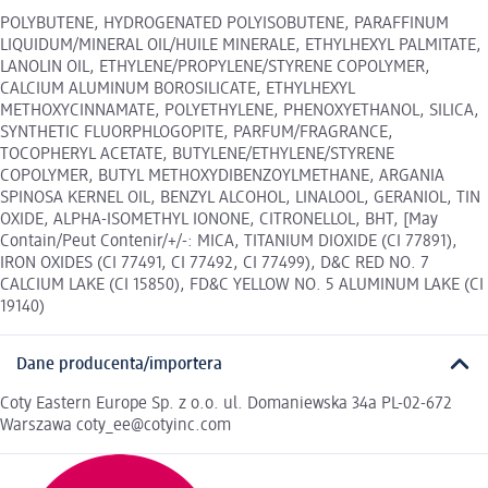
POLYBUTENE, HYDROGENATED POLYISOBUTENE, PARAFFINUM
LIQUIDUM/MINERAL OIL/HUILE MINERALE, ETHYLHEXYL PALMITATE,
LANOLIN OIL, ETHYLENE/PROPYLENE/STYRENE COPOLYMER,
CALCIUM ALUMINUM BOROSILICATE, ETHYLHEXYL
METHOXYCINNAMATE, POLYETHYLENE, PHENOXYETHANOL, SILICA,
SYNTHETIC FLUORPHLOGOPITE, PARFUM/FRAGRANCE,
TOCOPHERYL ACETATE, BUTYLENE/ETHYLENE/STYRENE
COPOLYMER, BUTYL METHOXYDIBENZOYLMETHANE, ARGANIA
SPINOSA KERNEL OIL, BENZYL ALCOHOL, LINALOOL, GERANIOL, TIN
OXIDE, ALPHA-ISOMETHYL IONONE, CITRONELLOL, BHT, [May
Contain/Peut Contenir/+/-: MICA, TITANIUM DIOXIDE (CI 77891),
IRON OXIDES (CI 77491, CI 77492, CI 77499), D&C RED NO. 7
CALCIUM LAKE (CI 15850), FD&C YELLOW NO. 5 ALUMINUM LAKE (CI
19140)
Dane producenta/importera
Coty Eastern Europe Sp. z o.o. ul. Domaniewska 34a PL-02-672
Warszawa coty_ee@cotyinc.com