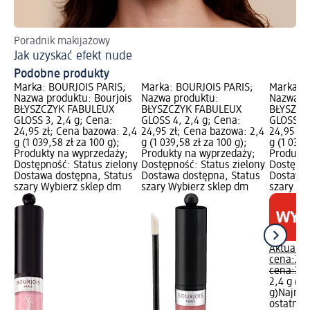
Poradnik makijażowy
Od
Jak uzyskać efekt nude
Sp
Podobne produkty
Marka: BOURJOIS PARIS;
Marka: BOURJOIS PARIS;
Marka: B
Nazwa produktu: Bourjois
Nazwa produktu:
Nazwa p
BŁYSZCZYK FABULEUX
BŁYSZCZYK FABULEUX
BŁYSZCZ
GLOSS 3, 2,4 g; Cena:
GLOSS 4, 2,4 g; Cena:
GLOSS 7,
24,95 zł; Cena bazowa: 2,4
24,95 zł; Cena bazowa: 2,4
24,95 zł
g (1 039,58 zł za 100 g);
g (1 039,58 zł za 100 g);
g (1 039,
Produkty na wyprzedaży;
Produkty na wyprzedaży;
Produkty
Dostępność: Status zielony
Dostępność: Status zielony
Dostępno
Dostawa dostępna, Status
Dostawa dostępna, Status
Dostawa 
szary Wybierz sklep dm
szary Wybierz sklep dm
szary Wy
Aktualna
cena:
24,
cena:
39,
2,4 g (1 
g)
Najniż
ostatnich