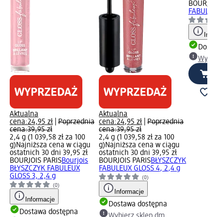
BOURJOI
FABULEUX
Info
Dosta
Wybie
Aktualna
Aktualna
cena:
24,95 zł
|
Poprzednia
cena:
24,95 zł
|
Poprzednia
cena:
39,95 zł
cena:
39,95 zł
2,4 g (1 039,58 zł za 100
2,4 g (1 039,58 zł za 100
g)
Najniższa cena w ciągu
g)
Najniższa cena w ciągu
ostatnich 30 dni 39,95 zł
ostatnich 30 dni 39,95 zł
BOURJOIS PARIS
Bourjois
BOURJOIS PARIS
BŁYSZCZYK
BŁYSZCZYK FABULEUX
FABULEUX GLOSS 4, 2,4 g
GLOSS 3, 2,4 g
(0)
(0)
Informacje
Informacje
Dostawa dostępna
Dostawa dostępna
Wybierz sklep dm