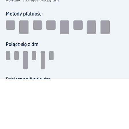
Kontakt
Znajdź sklepy dm
Metody płatności
Połącz się z dm
Pobierz aplikację dm:
© 2026 dm-drogerie markt sp. z o.o.