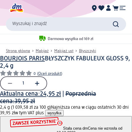
Wyszukaj i znajdź
Darmowa wysyłka od 169 zł
Strona główna
Makijaż
Makijaż ust
Błyszczyki
BOURJOIS PARIS
BŁYSZCZYK FABULEUX GLOSS 9,
2,4 g
0
(
Oceń produkt
)
Aktualna cena:
24,95 zł
|
Poprzednia
cena:
39,95 zł
2,4 g (1 039,58 zł za 100 g)
Najniższa cena w ciągu ostatnich 30 dni
39,95 zł
w tym VAT plus
wysyłka
Stała cena dm
Cena nie wzrosła od