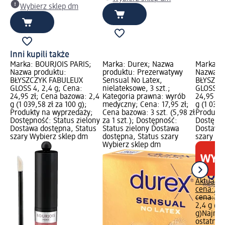
Wybierz sklep dm
Inni kupili także
Marka: BOURJOIS PARIS;
Marka: Durex; Nazwa
Marka: B
Nazwa produktu:
produktu: Prezerwatywy
Nazwa p
BŁYSZCZYK FABULEUX
Sensual No Latex,
BŁYSZCZ
GLOSS 4, 2,4 g; Cena:
nielateksowe, 3 szt.;
GLOSS 7,
24,95 zł; Cena bazowa: 2,4
Kategoria prawna: wyrób
24,95 zł
g (1 039,58 zł za 100 g);
medyczny; Cena: 17,95 zł;
g (1 039,
Produkty na wyprzedaży;
Cena bazowa: 3 szt. (5,98 zł
Produkty
Dostępność: Status zielony
za 1 szt.); Dostępność:
Dostępno
Dostawa dostępna, Status
Status zielony Dostawa
Dostawa 
szary Wybierz sklep dm
dostępna, Status szary
szary Wy
Wybierz sklep dm
Aktualna
cena:
24,
cena:
39,
2,4 g (1 
g)
Najniż
ostatnich