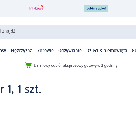
i znajdź
osy
Mężczyzna
Zdrowie
Odżywianie
Dzieci & niemowlęta
G
Darmowy odbiór ekspresowy gotowy w 2 godziny
 1, 1 szt.