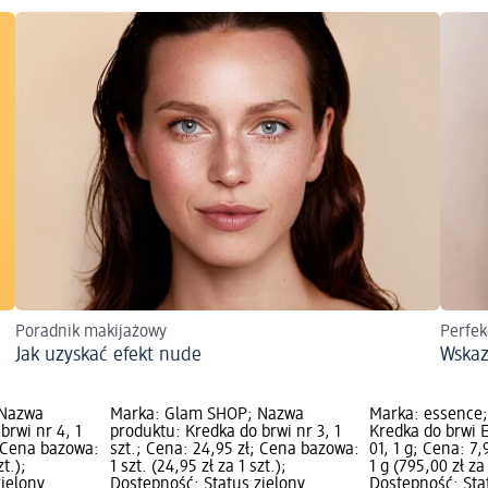
Poradnik makijażowy
Perfek
Jak uzyskać efekt nude
Wskaz
 Nazwa
Marka: Glam SHOP; Nazwa
Marka: essence
brwi nr 4, 1
produktu: Kredka do brwi nr 3, 1
Kredka do brwi 
; Cena bazowa:
szt.; Cena: 24,95 zł; Cena bazowa:
01, 1 g; Cena: 7
zt.);
1 szt. (24,95 zł za 1 szt.);
1 g (795,00 zł za
zielony
Dostępność: Status zielony
Dostępność: Sta