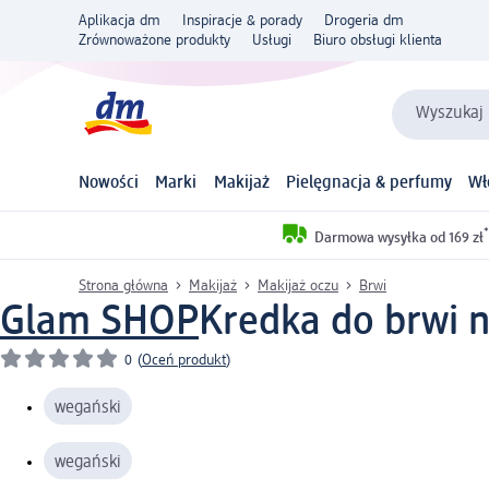
Aplikacja dm
Inspiracje & porady
Drogeria dm
Zrównoważone produkty
Usługi
Biuro obsługi klienta
Wyszukaj 
Nowości
Marki
Makijaż
Pielęgnacja & perfumy
Wł
*
Darmowa wysyłka od 169 zł
Strona główna
Makijaż
Makijaż oczu
Brwi
Glam SHOP
Kredka do brwi nr
0
(
Oceń produkt
)
wegański
wegański