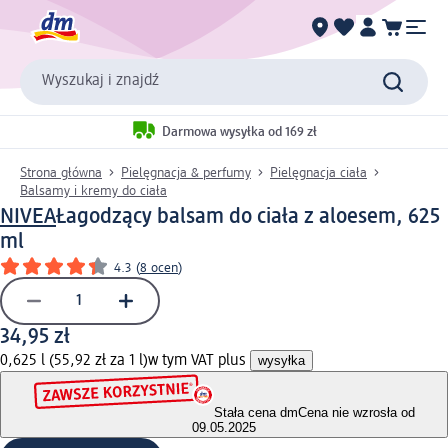
Wyszukaj i znajdź
Darmowa wysyłka od 169 zł
Strona główna
Pielęgnacja & perfumy
Pielęgnacja ciała
Balsamy i kremy do ciała
NIVEA
Łagodzący balsam do ciała z aloesem, 625
ml
4.3
(
8 ocen
)
34,95 zł
0,625 l (55,92 zł za 1 l)
w tym VAT plus
wysyłka
Stała cena dm
Cena nie wzrosła od
09.05.2025