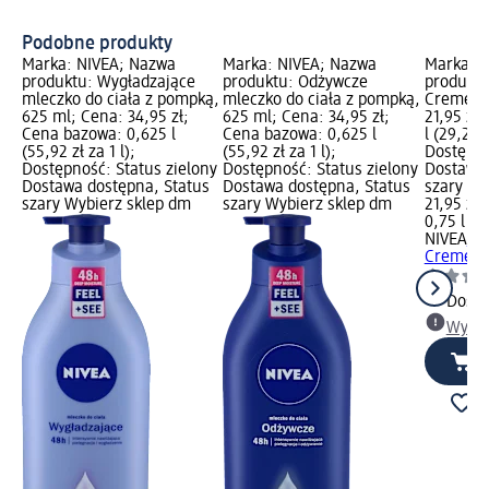
Podobne produkty
Marka: NIVEA; Nazwa
Marka: NIVEA; Nazwa
Marka: 
produktu: Wygładzające
produktu: Odżywcze
produktu
mleczko do ciała z pompką,
mleczko do ciała z pompką,
Creme Al
625 ml; Cena: 34,95 zł;
625 ml; Cena: 34,95 zł;
21,95 zł
Cena bazowa: 0,625 l
Cena bazowa: 0,625 l
l (29,27 z
(55,92 zł za 1 l);
(55,92 zł za 1 l);
Dostępno
Dostępność: Status zielony
Dostępność: Status zielony
Dostawa 
Dostawa dostępna, Status
Dostawa dostępna, Status
szary Wy
szary Wybierz sklep dm
szary Wybierz sklep dm
21,95 zł
0,75 l (29
NIVEA
Żel
Creme Al
Dosta
Wybie