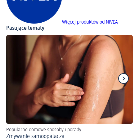
Więcej produktów od NIVEA
Pasujące tematy
Popularne domowe sposoby i porady
Do
Zmywanie samoopalacza
We