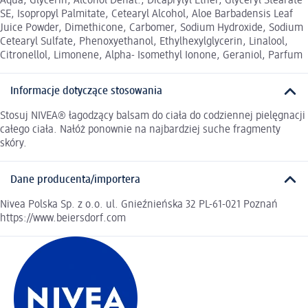
Aqua, Glycerin, Alcohol Denat., Dicaprylyl Ether, Glyceryl Stearate
SE, Isopropyl Palmitate, Cetearyl Alcohol, Aloe Barbadensis Leaf
Juice Powder, Dimethicone, Carbomer, Sodium Hydroxide, Sodium
Cetearyl Sulfate, Phenoxyethanol, Ethylhexylglycerin, Linalool,
Citronellol, Limonene, Alpha- Isomethyl Ionone, Geraniol, Parfum
Informacje dotyczące stosowania
Stosuj NIVEA® łagodzący balsam do ciała do codziennej pielęgnacji
całego ciała. Nałóż ponownie na najbardziej suche fragmenty
skóry.
Dane producenta/importera
Nivea Polska Sp. z o.o. ul. Gnieźnieńska 32 PL-61-021 Poznań
https://www.beiersdorf.com