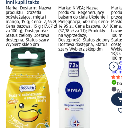
Inni kupili także
Marka: Dosfarm; Nazwa
Marka: NIVEA; Nazwa
Marka: z
produktu: Drażetki
produktu: Regenerujący
produktu
odświeżające, mięta i
balsam do ciała Ukojenie i
przyspie
mango, 15 g; Cena: 2,65 zł;
Pielęgnacja, 400 ml; Cena:
Masło Ka
Cena bazowa: 15 g (17,67 zł
14,95 zł; Cena bazowa: 0,4 l
Cena: 13
za 100 g); Dostępność:
(37,38 zł za 1 l); Produkty
bazowa: 
Status zielony Dostawa
na wyprzedaży;
100 ml);
dostępna, Status szary
Dostępność: Status zielony
Status z
Wybierz sklep dm
Dostawa dostępna, Status
dostępna
szary Wybierz sklep dm
Wybierz 
13,95 zł
100 ml (1
ziaja
Spra
opalanie
100 ml
Dosta
Wybie