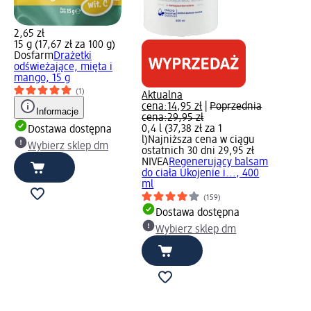
2,65 zł
15 g (17,67 zł za 100 g)
Dosfarm
Drażetki
odświeżające, mięta i
mango, 15 g
(1)
Aktualna
cena:
14,95 zł
|
Poprzednia
Informacje
cena:
29,95 zł
0,4 l (37,38 zł za 1
Dostawa dostępna
l)
Najniższa cena w ciągu
Wybierz sklep dm
ostatnich 30 dni 29,95 zł
NIVEA
Regenerujący balsam
do ciała Ukojenie i..., 400
ml
(159)
Dostawa dostępna
Wybierz sklep dm