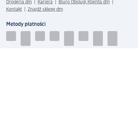
Drogeria dm
Kariera
Biuro Obsługi Klienta dm
Kontakt
Znajdź sklepy dm
Metody płatności
Połącz się z dm
Pobierz aplikację dm:
© 2026 dm-drogerie markt sp. z o.o.