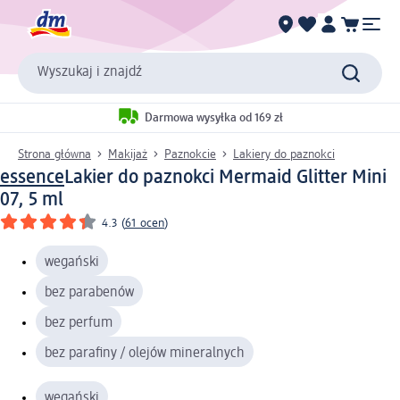
Wyszukaj i znajdź
Darmowa wysyłka od 169 zł
Strona główna
Makijaż
Paznokcie
Lakiery do paznokci
essence
Lakier do paznokci Mermaid Glitter Mini
07, 5 ml
4.3
(
61 ocen
)
wegański
bez parabenów
bez perfum
bez parafiny / olejów mineralnych
wegański