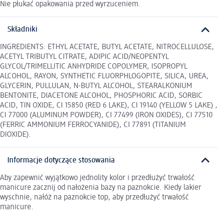
Nie płukać opakowania przed wyrzuceniem.
Składniki
INGREDIENTS: ETHYL ACETATE, BUTYL ACETATE, NITROCELLULOSE,
ACETYL TRIBUTYL CITRATE, ADIPIC ACID/NEOPENTYL
GLYCOL/TRIMELLITIC ANHYDRIDE COPOLYMER, ISOPROPYL
ALCOHOL, RAYON, SYNTHETIC FLUORPHLOGOPITE, SILICA, UREA,
GLYCERIN, PULLULAN, N-BUTYL ALCOHOL, STEARALKONIUM
BENTONITE, DIACETONE ALCOHOL, PHOSPHORIC ACID, SORBIC
ACID, TIN OXIDE, CI 15850 (RED 6 LAKE), CI 19140 (YELLOW 5 LAKE) ,
CI 77000 (ALUMINUM POWDER), CI 77499 (IRON OXIDES), CI 77510
(FERRIC AMMONIUM FERROCYANIDE), CI 77891 (TITANIUM
DIOXIDE).
Informacje dotyczące stosowania
Aby zapewnić wyjątkowo jednolity kolor i przedłużyć trwałość
manicure zacznij od nałożenia bazy na paznokcie. Kiedy lakier
wyschnie, nałóż na paznokcie top, aby przedłużyć trwałość
manicure.