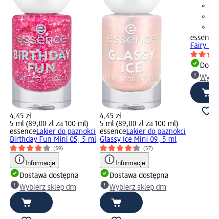
essence
Fairy Sh
Dosta
Wybie
4,45 zł
4,45 zł
5 ml (89,00 zł za 100 ml)
5 ml (89,00 zł za 100 ml)
essence
Lakier do paznokci
essence
Lakier do paznokci
Birthday Fun Mini 05, 5 ml
Glassy Ice Mini 09, 5 ml
(59)
(57)
Informacje
Informacje
Dostawa dostępna
Dostawa dostępna
Wybierz sklep dm
Wybierz sklep dm