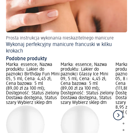
Prosta instrukcja wykonania nieskazitelnego manicure
Tak
Wykonaj perfekcyjny manicure francuski w kilku
Pi
krokach
Podobne produkty
Marka: essence; Nazwa
Marka: essence; Nazwa
Marka: 
produktu: Lakier do
produktu: Lakier do
produktu
paznokci Birthday Fun Mini
paznokci Glassy Ice Mini
paznokci
05, 5 ml; Cena: 4,45 zł;
09, 5 ml; Cena: 4,45 zł;
05, 8 ml;
Cena bazowa: 5 ml
Cena bazowa: 5 ml
Cena baz
(89,00 zł za 100 ml);
(89,00 zł za 100 ml);
(111,88 z
Dostępność: Status zielony
Dostępność: Status zielony
Dostępno
Dostawa dostępna, Status
Dostawa dostępna, Status
Dostawa 
szary Wybierz sklep dm
szary Wybierz sklep dm
szary Wy
8,95 zł
8 ml (111