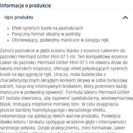
Informacje o produkcie
Opis produktu
Efekt syrenich łusek na paznokciach
Poręczny format idealny w podróży
Olśniewający, podwodny manicure w zasięgu ręki
Zanurz paznokcie w głębi oceanu blasku z essence Lakierem do
paznokci Mermaid Glitter Mini 07 5 ml. Ten kompaktowy essence
Lakier do paznokci Mermaid Glitter Mini 07 5 ml otwiera drzwi do
świata morskich inspiracji, oferując efekt połyskujących syrenich
łusek na wyciągnięcie ręki. Urocza, mała buteleczka z
charakterystycznym okrągłym korkiem skrywa w sobie turkusowy
odcień, nasycony intensywnym brokatem, który przemieni każdy
manicure w podwodną opowieść. Formuła lakieru Mermaid Glitter
07 została stworzona, aby zapewnić spektakularny, wielowymiarowy
blask, imitujący migotanie morskiej toni. W celu osiągnięcia
jeszcze bardziej hipnotyzującego i wyrazistego efektu,
rekomenduje się aplikację dwóch warstw produktu. Podwójna
dawka koloru i brokatu spotęguje wrażenie głębi i intensywności
syreniego połysku. Dzięki praktycznemu, mini formatowi, lakier