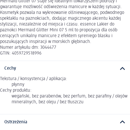
Mermaid Glitter 07 staje się idealnym towarzyszem podróży i
gwarantuje możliwość odświeżenia manicure w każdej sytuacji.
Kosmetyk pozwala na wykreowanie olśniewającego, podwodnego
spektaklu na paznokciach, dodając magicznego akcentu każdej
stylizacji, niezależnie od miejsca i czasu. essence Lakier do
paznokci Mermaid Glitter Mini 07 5 ml to propozycja dla osób
ceniących unikalny manicure z efektem syreniego blasku i
poszukujących inspiracji w morskich głębinach.
Numer artykułu dm: 3044477
GTIN: 4059729518996
Cechy
Tekstura / konsystencja / aplikacja:
płynny
Cechy produktu:
wegański, bez parabenów, bez perfum, bez parafiny / olejów
mineralnych, bez oleju / bez tłuszczu
Ostrzeżenia