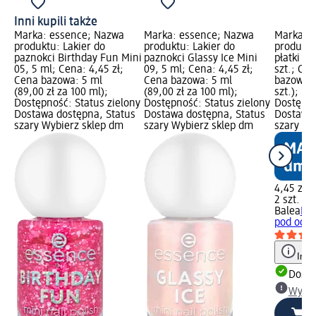
Inni kupili także
Marka: essence; Nazwa
Marka: essence; Nazwa
Marka: B
produktu: Lakier do
produktu: Lakier do
produktu
paznokci Birthday Fun Mini
paznokci Glassy Ice Mini
płatki p
05, 5 ml; Cena: 4,45 zł;
09, 5 ml; Cena: 4,45 zł;
szt.; Cen
Cena bazowa: 5 ml
Cena bazowa: 5 ml
bazowa: 2
(89,00 zł za 100 ml);
(89,00 zł za 100 ml);
szt.); P
Dostępność: Status zielony
Dostępność: Status zielony
Dostępno
Dostawa dostępna, Status
Dostawa dostępna, Status
Dostawa 
szary Wybierz sklep dm
szary Wybierz sklep dm
szary Wy
4,45 zł
2 szt. (2,
Balea
Hyd
pod oczy
Info
Dosta
Wybie