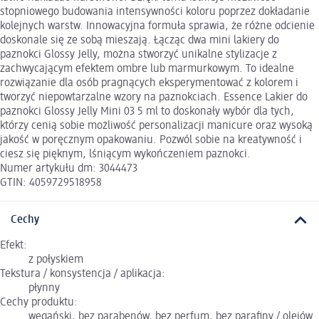
stopniowego budowania intensywności koloru poprzez dokładanie
kolejnych warstw. Innowacyjna formuła sprawia, że różne odcienie
doskonale się ze sobą mieszają. Łącząc dwa mini lakiery do
paznokci Glossy Jelly, można stworzyć unikalne stylizacje z
zachwycającym efektem ombre lub marmurkowym. To idealne
rozwiązanie dla osób pragnących eksperymentować z kolorem i
tworzyć niepowtarzalne wzory na paznokciach. Essence Lakier do
paznokci Glossy Jelly Mini 03 5 ml to doskonały wybór dla tych,
którzy cenią sobie możliwość personalizacji manicure oraz wysoką
jakość w poręcznym opakowaniu. Pozwól sobie na kreatywność i
ciesz się pięknym, lśniącym wykończeniem paznokci.
Numer artykułu dm: 3044473
GTIN: 4059729518958
Cechy
Efekt:
z połyskiem
Tekstura / konsystencja / aplikacja:
płynny
Cechy produktu:
wegański, bez parabenów, bez perfum, bez parafiny / olejów