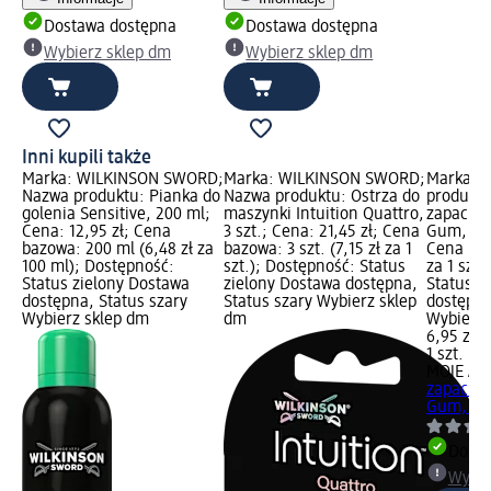
Dostawa dostępna
Dostawa dostępna
Wybierz sklep dm
Wybierz sklep dm
Inni kupili także
Marka: WILKINSON SWORD;
Marka: WILKINSON SWORD;
Marka: 
Nazwa produktu: Pianka do
Nazwa produktu: Ostrza do
produktu
golenia Sensitive, 200 ml;
maszynki Intuition Quattro,
zapachow
Cena: 12,95 zł; Cena
3 szt.; Cena: 21,45 zł; Cena
Gum, 1 sz
bazowa: 200 ml (6,48 zł za
bazowa: 3 szt. (7,15 zł za 1
Cena bazo
100 ml); Dostępność:
szt.); Dostępność: Status
za 1 szt.
Status zielony Dostawa
zielony Dostawa dostępna,
Status z
dostępna, Status szary
Status szary Wybierz sklep
dostępna
Wybierz sklep dm
dm
Wybierz 
6,95 zł
1 szt. (6,
MOJE AU
zapachow
Gum, 1 s
Dosta
Wybie