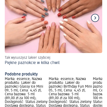
Tak wysuszysz lakier szybciej
Pr
Piękne paznokcie w kilka chwil
Wy
kr
Podobne produkty
Marka: essence; Nazwa
Marka: essence; Nazwa
Marka: 
produktu: Lakier do
produktu: Lakier do
produktu
paznokci Glassy Ice Mini
paznokci Birthday Fun Mini
paznokci
09, 5 ml; Cena: 4,45 zł;
05, 5 ml; Cena: 4,45 zł;
ml; Cena
Cena bazowa: 5 ml
Cena bazowa: 5 ml
bazowa: 8
(89,00 zł za 100 ml);
(89,00 zł za 100 ml);
100 ml);
Dostępność: Status zielony
Dostępność: Status zielony
Status z
Dostawa dostępna, Status
Dostawa dostępna, Status
dostępna