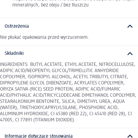
mineralnych, bez oleju / bez tłuszczu
Ostrzeżenia
Nie płukać opakowania przed wyrzuceniem.
Składniki
INGREDIENTS: BUTYL ACETATE, ETHYL ACETATE, NITROCELLULOSE,
ADIPIC ACID/NEOPENTYL GLYCOL/TRIMELLITIC ANHYDRIDE
COPOLYMER, ISOPROPYL ALCOHOL, ACETYL TRIBUTYL CITRATE,
DIPROPYLENE GLYCOL DIBENZOATE, ACRYLATES COPOLYMER,
ORYZA SATIVA (RICE) SEED PROTEIN, ADIPIC ACID/FUMARIC
ACID/PHTHALIC ACID/TRICYCLODECANE DIMETHANOL COPOLYMER,
STEARALKONIUM BENTONITE, SILICA, DIMETHYL UREA, AQUA
(WATER), TRIETHOXYCAPRYLYLSILANE, PHOSPHORIC ACID,
ALUMINUM HYDROXIDE, CI 45380 (RED 22), CI 45410 (RED 28), CI
47005, CI 77891 (TITANIUM DIOXIDE).
Informacje dotyczące stosowania