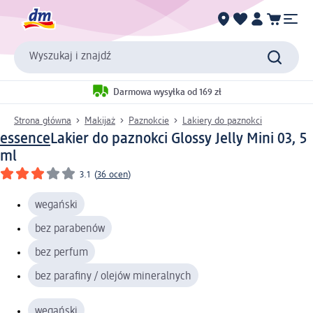
Wyszukaj i znajdź
Darmowa wysyłka od 169 zł
Strona główna
Makijaż
Paznokcie
Lakiery do paznokci
essence
Lakier do paznokci Glossy Jelly Mini 03, 5
ml
3.1
(
36 ocen
)
wegański
bez parabenów
bez perfum
bez parafiny / olejów mineralnych
wegański