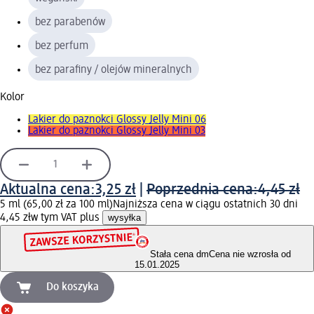
bez parabenów
bez perfum
bez parafiny / olejów mineralnych
Kolor
Lakier do paznokci Glossy Jelly Mini 06
Lakier do paznokci Glossy Jelly Mini 03
Aktualna cena:
3,25 zł
|
Poprzednia cena:
4,45 zł
5 ml (65,00 zł za 100 ml)
Najniższa cena w ciągu ostatnich 30 dni
4,45 zł
w tym VAT plus
wysyłka
Stała cena dm
Cena nie wzrosła od
15.01.2025
Do koszyka