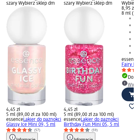
szary Wybierz sklep dm
szary Wybierz sklep dm
Wybierz 
8,95 zł
8 ml (111
essence
Fairy Ro
Dosta
Wybie
4,45 zł
4,45 zł
5 ml (89,00 zł za 100 ml)
5 ml (89,00 zł za 100 ml)
essence
Lakier do paznokci
essence
Lakier do paznokci
Glassy Ice Mini 09, 5 ml
Birthday Fun Mini 05, 5 ml
(57)
(59)
Informacje
Informacje