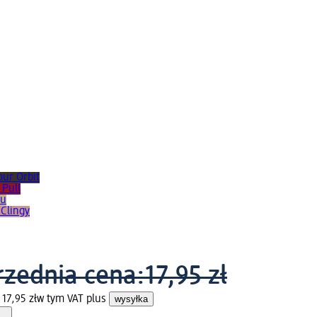
our Orbit
 Pull
ou
 Clingy
zednia cena:
17,95 zł
17,95 zł
w tym VAT plus
wysyłka