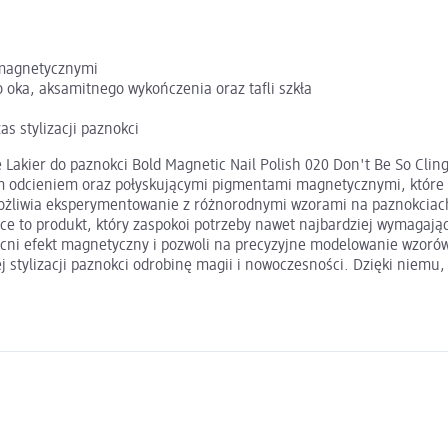
 magnetycznymi
 oka, aksamitnego wykończenia oraz tafli szkła
s stylizacji paznokci
 Lakier do paznokci Bold Magnetic Nail Polish 020 Don't Be So Cli
m odcieniem oraz połyskującymi pigmentami magnetycznymi, które 
umożliwia eksperymentowanie z różnorodnymi wzorami na paznokciach,
rice to produkt, który zaspokoi potrzeby nawet najbardziej wymagaj
ni efekt magnetyczny i pozwoli na precyzyjne modelowanie wzorów. 
j stylizacji paznokci odrobinę magii i nowoczesności. Dzięki niemu,