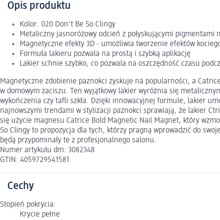
Opis produktu
Kolor: 020 Don't Be So Clingy
Metaliczny jasnoróżowy odcień z połyskującymi pigmentami
Magnetyczne efekty 3D - umożliwia tworzenie efektów kociego
Formuła lakieru pozwala na prostą i szybką aplikację
Lakier schnie szybko, co pozwala na oszczędność czasu podcza
Magnetyczne zdobienie paznokci zyskuje na popularności, a Catrice
w domowym zaciszu. Ten wyjątkowy lakier wyróżnia się metaliczny
wykończenia czy tafli szkła. Dzięki innowacyjnej formule, lakier 
najnowszymi trendami w stylizacji paznokci sprawiają, że lakier Ct
się użycie magnesu Catrice Bold Magnetic Nail Magnet, który wzmoc
So Clingy to propozycja dla tych, którzy pragną wprowadzić do swoje
będą przypominały te z profesjonalnego salonu.
Numer artykułu dm: 3082348
GTIN: 4059729541581
Cechy
Stopień pokrycia:
Krycie pełne