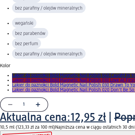
bez parafiny / olejów mineralnych
wegański
bez parabenów
bez perfum
bez parafiny / olejów mineralnych
Kolor
Lakier do paznokci Bold Magnetic Nail Polish 040 Caught In Y
Lakier do paznokci Bold Magnetic Nail Polish 010 Love At First
Lakier do paznokci Bold Magnetic Nail Polish 030 Drawn To Y
Lakier do paznokci Bold Magnetic Nail Polish 020 Don't Be So
Aktualna cena:
12,95 zł
|
Popr
10,5 ml (123,33 zł za 100 ml)
Najniższa cena w ciągu ostatnich 30 dni 