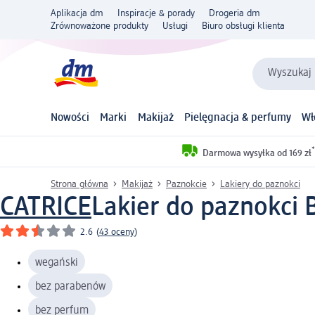
Aplikacja dm
Inspiracje & porady
Drogeria dm
Zrównoważone produkty
Usługi
Biuro obsługi klienta
Wyszukaj 
Nowości
Marki
Makijaż
Pielęgnacja & perfumy
Wł
*
Darmowa wysyłka od 169 zł
Strona główna
Makijaż
Paznokcie
Lakiery do paznokci
CATRICE
Lakier do paznokci B
2.6
(
43 oceny
)
wegański
bez parabenów
bez perfum