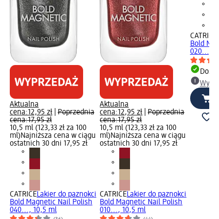
CATRICE
Bold Mag
020..., 1
Dosta
Wybie
Aktualna
Aktualna
cena:
12,95 zł
|
Poprzednia
cena:
12,95 zł
|
Poprzednia
cena:
17,95 zł
cena:
17,95 zł
10,5 ml (123,33 zł za 100
10,5 ml (123,33 zł za 100
ml)
Najniższa cena w ciągu
ml)
Najniższa cena w ciągu
ostatnich 30 dni 17,95 zł
ostatnich 30 dni 17,95 zł
CATRICE
Lakier do paznokci
CATRICE
Lakier do paznokci
Bold Magnetic Nail Polish
Bold Magnetic Nail Polish
040..., 10,5 ml
010..., 10,5 ml