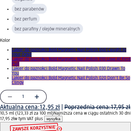
bez parabenów
bez perfum
bez parafiny / olejów mineralnych
Kolor
Lakier do paznokci Bold Magnetic Nail Polish 040 Caught In
Your Orbit
Lakier do paznokci Bold Magnetic Nail Polish 010 Love At First
Pull
Lakier do paznokci Bold Magnetic Nail Polish 030 Drawn To
You
Lakier do paznokci Bold Magnetic Nail Polish 020 Don't Be So
Clingy
Aktualna cena:
12,95 zł
|
Poprzednia cena:
17,95 zł
10,5 ml (123,33 zł za 100 ml)
Najniższa cena w ciągu ostatnich 30 dni
17,95 zł
w tym VAT plus
wysyłka