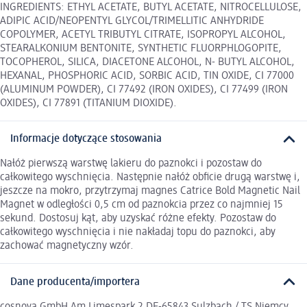
INGREDIENTS: ETHYL ACETATE, BUTYL ACETATE, NITROCELLULOSE,
ADIPIC ACID/NEOPENTYL GLYCOL/TRIMELLITIC ANHYDRIDE
COPOLYMER, ACETYL TRIBUTYL CITRATE, ISOPROPYL ALCOHOL,
STEARALKONIUM BENTONITE, SYNTHETIC FLUORPHLOGOPITE,
TOCOPHEROL, SILICA, DIACETONE ALCOHOL, N- BUTYL ALCOHOL,
HEXANAL, PHOSPHORIC ACID, SORBIC ACID, TIN OXIDE, CI 77000
(ALUMINUM POWDER), CI 77492 (IRON OXIDES), CI 77499 (IRON
OXIDES), CI 77891 (TITANIUM DIOXIDE).
Informacje dotyczące stosowania
Nałóż pierwszą warstwę lakieru do paznokci i pozostaw do
całkowitego wyschnięcia. Następnie nałóż obficie drugą warstwę i,
jeszcze na mokro, przytrzymaj magnes Catrice Bold Magnetic Nail
Magnet w odległości 0,5 cm od paznokcia przez co najmniej 15
sekund. Dostosuj kąt, aby uzyskać różne efekty. Pozostaw do
całkowitego wyschnięcia i nie nakładaj topu do paznokci, aby
zachować magnetyczny wzór.
Dane producenta/importera
cosnova GmbH Am Limespark 2 DE-65843 Sulzbach / TS Niemcy