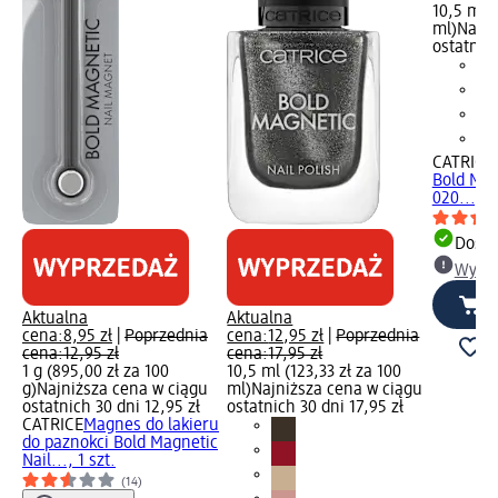
10,5 ml (
ml)
Najni
ostatnich
CATRICE
Bold Mag
020..., 1
Dosta
Wybie
Aktualna
Aktualna
cena:
8,95 zł
|
Poprzednia
cena:
12,95 zł
|
Poprzednia
cena:
12,95 zł
cena:
17,95 zł
1 g (895,00 zł za 100
10,5 ml (123,33 zł za 100
g)
Najniższa cena w ciągu
ml)
Najniższa cena w ciągu
ostatnich 30 dni 12,95 zł
ostatnich 30 dni 17,95 zł
CATRICE
Magnes do lakieru
do paznokci Bold Magnetic
Nail..., 1 szt.
(14)