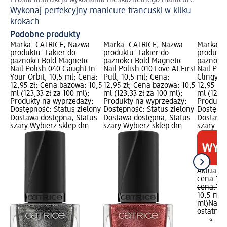
Prosta instrukcja wykonania nieskazitelnego manicure
Ws
Wykonaj perfekcyjny manicure francuski w kilku
Cz
krokach
Podobne produkty
Marka: CATRICE; Nazwa
Marka: CATRICE; Nazwa
Marka: 
produktu: Lakier do
produktu: Lakier do
produktu
paznokci Bold Magnetic
paznokci Bold Magnetic
paznokci
Nail Polish 040 Caught In
Nail Polish 010 Love At First
Nail Pol
Your Orbit, 10,5 ml; Cena:
Pull, 10,5 ml; Cena:
Clingy, 
12,95 zł; Cena bazowa: 10,5
12,95 zł; Cena bazowa: 10,5
12,95 zł
ml (123,33 zł za 100 ml);
ml (123,33 zł za 100 ml);
ml (123,3
Produkty na wyprzedaży;
Produkty na wyprzedaży;
Produkty
Dostępność: Status zielony
Dostępność: Status zielony
Dostępno
Dostawa dostępna, Status
Dostawa dostępna, Status
Dostawa 
szary Wybierz sklep dm
szary Wybierz sklep dm
szary Wy
Aktualna
cena:
12,
cena:
17,
10,5 ml (
ml)
Najni
ostatnich