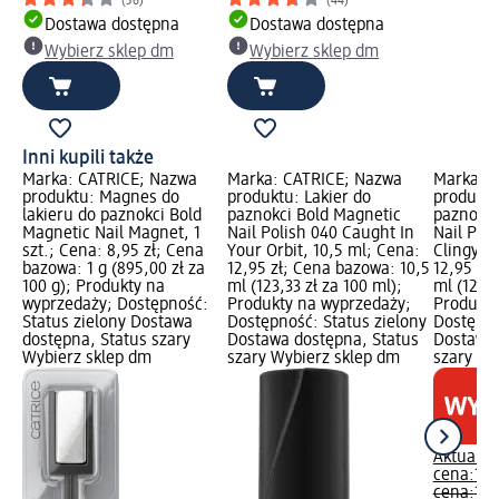
(36)
(44)
Dostawa dostępna
Dostawa dostępna
Wybierz sklep dm
Wybierz sklep dm
Inni kupili także
Marka: CATRICE; Nazwa
Marka: CATRICE; Nazwa
Marka: 
produktu: Magnes do
produktu: Lakier do
produktu
lakieru do paznokci Bold
paznokci Bold Magnetic
paznokci
Magnetic Nail Magnet, 1
Nail Polish 040 Caught In
Nail Pol
szt.; Cena: 8,95 zł; Cena
Your Orbit, 10,5 ml; Cena:
Clingy, 
bazowa: 1 g (895,00 zł za
12,95 zł; Cena bazowa: 10,5
12,95 zł
100 g); Produkty na
ml (123,33 zł za 100 ml);
ml (123,3
wyprzedaży; Dostępność:
Produkty na wyprzedaży;
Produkty
Status zielony Dostawa
Dostępność: Status zielony
Dostępno
dostępna, Status szary
Dostawa dostępna, Status
Dostawa 
Wybierz sklep dm
szary Wybierz sklep dm
szary Wy
Aktualna
cena:
12,
cena:
17,