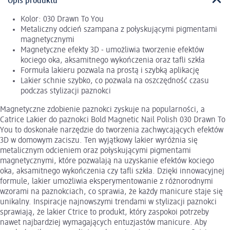
Opis produktu
Kolor: 030 Drawn To You
Metaliczny odcień szampana z połyskującymi pigmentami
magnetycznymi
Magnetyczne efekty 3D - umożliwia tworzenie efektów
kociego oka, aksamitnego wykończenia oraz tafli szkła
Formuła lakieru pozwala na prostą i szybką aplikację
Lakier schnie szybko, co pozwala na oszczędność czasu
podczas stylizacji paznokci
Magnetyczne zdobienie paznokci zyskuje na popularności, a
Catrice Lakier do paznokci Bold Magnetic Nail Polish 030 Drawn To
You to doskonałe narzędzie do tworzenia zachwycających efektów
3D w domowym zaciszu. Ten wyjątkowy lakier wyróżnia się
metalicznym odcieniem oraz połyskującymi pigmentami
magnetycznymi, które pozwalają na uzyskanie efektów kociego
oka, aksamitnego wykończenia czy tafli szkła. Dzięki innowacyjnej
formule, lakier umożliwia eksperymentowanie z różnorodnymi
wzorami na paznokciach, co sprawia, że każdy manicure staje się
unikalny. Inspiracje najnowszymi trendami w stylizacji paznokci
sprawiają, że lakier Ctrice to produkt, który zaspokoi potrzeby
nawet najbardziej wymagających entuzjastów manicure. Aby