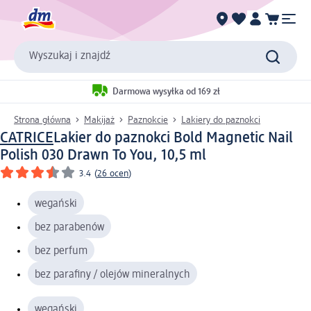
Wyszukaj i znajdź
Darmowa wysyłka od 169 zł
Strona główna
Makijaż
Paznokcie
Lakiery do paznokci
CATRICE
Lakier do paznokci Bold Magnetic Nail
Polish 030 Drawn To You, 10,5 ml
3.4
(
26 ocen
)
wegański
bez parabenów
bez perfum
bez parafiny / olejów mineralnych
wegański