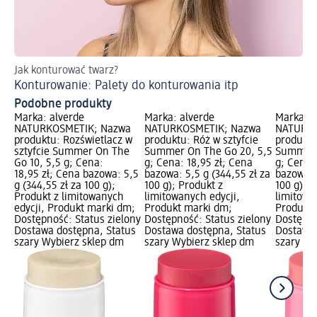
Jak konturować twarz?
Po
Konturowanie: Palety do konturowania itp
Ja
Podobne produkty
Marka: alverde
Marka: alverde
Marka: a
NATURKOSMETIK; Nazwa
NATURKOSMETIK; Nazwa
NATURKO
produktu: Rozświetlacz w
produktu: Róż w sztyfcie
produktu
sztyfcie Summer On The
Summer On The Go 20, 5,5
Summer 
Go 10, 5,5 g; Cena:
g; Cena: 18,95 zł; Cena
g; Cena:
18,95 zł; Cena bazowa: 5,5
bazowa: 5,5 g (344,55 zł za
bazowa: 
g (344,55 zł za 100 g);
100 g); Produkt z
100 g); P
Produkt z limitowanych
limitowanych edycji,
limitowa
edycji, Produkt marki dm;
Produkt marki dm;
Produkt 
Dostępność: Status zielony
Dostępność: Status zielony
Dostępno
Dostawa dostępna, Status
Dostawa dostępna, Status
Dostawa 
szary Wybierz sklep dm
szary Wybierz sklep dm
szary Wy