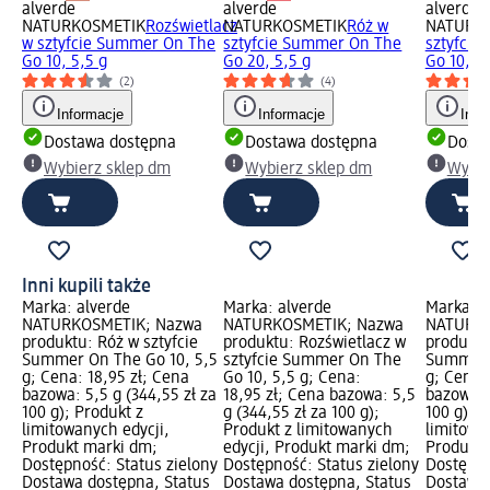
alverde
alverde
alverde
NATURKOSMETIK
Rozświetlacz
NATURKOSMETIK
Róż w
NATURK
w sztyfcie Summer On The
sztyfcie Summer On The
sztyfcie
Go 10, 5,5 g
Go 20, 5,5 g
Go 10, 5,
(2)
(4)
Informacje
Informacje
Info
Dostawa dostępna
Dostawa dostępna
Dosta
Wybierz sklep dm
Wybierz sklep dm
Wybie
Inni kupili także
Marka: alverde
Marka: alverde
Marka: a
NATURKOSMETIK; Nazwa
NATURKOSMETIK; Nazwa
NATURKO
produktu: Róż w sztyfcie
produktu: Rozświetlacz w
produktu
Summer On The Go 10, 5,5
sztyfcie Summer On The
Summer 
g; Cena: 18,95 zł; Cena
Go 10, 5,5 g; Cena:
g; Cena:
bazowa: 5,5 g (344,55 zł za
18,95 zł; Cena bazowa: 5,5
bazowa: 
100 g); Produkt z
g (344,55 zł za 100 g);
100 g); P
limitowanych edycji,
Produkt z limitowanych
limitowa
Produkt marki dm;
edycji, Produkt marki dm;
Produkt 
Dostępność: Status zielony
Dostępność: Status zielony
Dostępno
Dostawa dostępna, Status
Dostawa dostępna, Status
Dostawa 