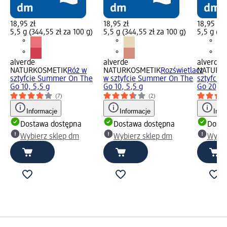
18,95 zł
18,95 zł
18,95 zł
5,5 g (344,55 zł za 100 g)
5,5 g (344,55 zł za 100 g)
5,5 g (34
alverde
alverde
alverde
NATURKOSMETIK
Róż w
NATURKOSMETIK
Rozświetlacz
NATURK
sztyfcie Summer On The
w sztyfcie Summer On The
sztyfcie
Go 10, 5,5 g
Go 10, 5,5 g
Go 20, 5
(7)
(2)
Informacje
Informacje
Info
Dostawa dostępna
Dostawa dostępna
Dosta
Wybierz sklep dm
Wybierz sklep dm
Wybie