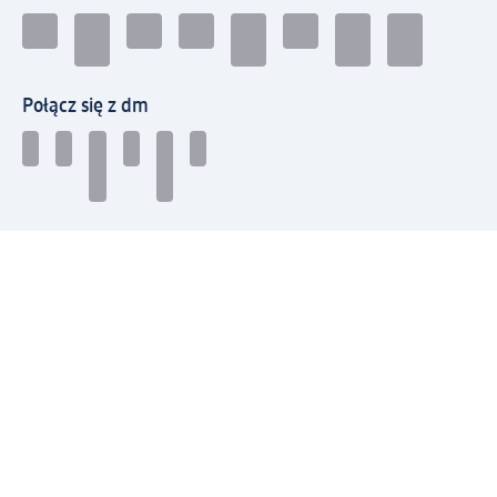
Połącz się z dm
Pobierz aplikację dm:
© 2026 dm-drogerie markt sp. z o.o.
Impressum
Polityka prywatności
Ogólne warunki handlowe
Odstąpienie od umowy w dm