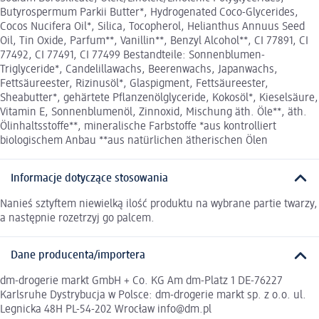
Butyrospermum Parkii Butter*, Hydrogenated Coco-Glycerides,
Cocos Nucifera Oil*, Silica, Tocopherol, Helianthus Annuus Seed
Oil, Tin Oxide, Parfum**, Vanillin**, Benzyl Alcohol**, CI 77891, CI
77492, CI 77491, CI 77499 Bestandteile: Sonnenblumen-
Triglyceride*, Candelillawachs, Beerenwachs, Japanwachs,
Fettsäureester, Rizinusöl*, Glaspigment, Fettsäureester,
Sheabutter*, gehärtete Pflanzenölglyceride, Kokosöl*, Kieselsäure,
Vitamin E, Sonnenblumenöl, Zinnoxid, Mischung äth. Öle**, äth.
Ölinhaltsstoffe**, mineralische Farbstoffe *aus kontrolliert
biologischem Anbau **aus natürlichen ätherischen Ölen
Informacje dotyczące stosowania
Nanieś sztyftem niewielką ilość produktu na wybrane partie twarzy,
a następnie rozetrzyj go palcem.
Dane producenta/importera
dm-drogerie markt GmbH + Co. KG Am dm-Platz 1 DE-76227
Karlsruhe Dystrybucja w Polsce: dm-drogerie markt sp. z o.o. ul.
Legnicka 48H PL-54-202 Wrocław info@dm.pl