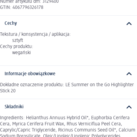
Numer artykułu dm: 3129400
GTIN: 4067796326178
Cechy
Tekstura / konsystencja / aplikacja:
sztyft
Cechy produktu:
wegański
Informacje obowiązkowe
Dokładne oznaczenie produktu: LE Summer on the Go Highlighter
Stick 20
Składniki
Ingredients: Helianthus Annuus Hybrid Oil*, Euphorbia Cerifera
Cera, Myrica Cerifera Fruit Wax, Rhus Verniciflua Peel Cera,
Caprylic/Capric Triglyceride, Ricinus Communis Seed Oil*, Calcium
Sodium Borosilicate, Oleic/Linoleic/Linolenic Polyglycerides,