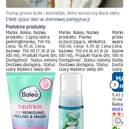
Poznaj proste kroki i kosmetyki, które wzmocnią blask skóry
Efekt glass skin w domowej pielęgnacji
Podobne produkty
Marka: Balea; Nazwa
Marka: Balea; Nazwa
Marka: B
produktu: Czysta skóra
produktu: Pianka
produktu
peeling&maska, 150 ml;
oczyszczająca, delikatna,
wypryski
Cena: 10,95 zł; Cena
150 ml; Cena: 9,95 zł; Cena
Cena: 9,
bazowa: 150 ml (7,30 zł za
bazowa: 150 ml (6,63 zł za
bazowa: 
100 ml); Produkt marki dm;
100 ml); Produkt marki dm;
100 ml);
Dostępność: Status zielony
Dostępność: Status zielony
Dostępno
Dostawa dostępna, Status
Dostawa dostępna, Status
Dostawa 
szary Wybierz sklep dm
szary Wybierz sklep dm
szary Wy
9,45 zł
15 ml (63
Balea
Żel
wypryski
Info