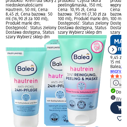
produktu: Krem dla skóry z
produktu: Czysta skóra
produktu
niedoskonałościami
peeling&maska, 150 ml;
wypryski
Hautrein, 50 ml; Cena:
Cena: 10,95 zł; Cena
Cena: 9,
8,45 zł; Cena bazowa: 50
bazowa: 150 ml (7,30 zł za
bazowa: 
ml (16,90 zł za 100 ml);
100 ml); Produkt marki dm;
100 ml);
Produkt marki dm;
Dostępność: Status zielony
Dostępno
Dostępność: Status zielony
Dostawa dostępna, Status
Dostawa 
Dostawa dostępna, Status
szary Wybierz sklep dm
szary Wy
szary Wybierz sklep dm
9,45 zł
15 ml (63
Balea
Żel
wypryski
Info
Dosta
Wybie