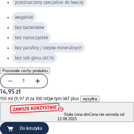
przeznaczony specjalnie do twarzy
wegański
bez barwników
bez nanocząstek
bez parafiny / olejów mineralnych
bez soli glinu (ACH)
Pozostałe cechy produktu
14,95 zł
150 ml (9,97 zł za 100 ml)
w tym VAT plus
wysyłka
Stała cena dm
Cena nie wzrosła od
12.08.2023
Do koszyka