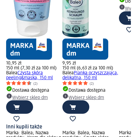
Dosta
Wybie
10,95 zł
9,95 zł
150 ml (7,30 zł za 100 ml)
150 ml (6,63 zł za 100 ml)
Balea
Czysta skóra
Balea
Pianka oczyszczająca,
peeling&maska, 150 ml
delikatna, 150 ml
(2)
(2)
Dostawa dostępna
Dostawa dostępna
Wybierz sklep dm
Wybierz sklep dm
Inni kupili także
Marka: Balea; Nazwa
Marka: Balea; Nazwa
Marka: B