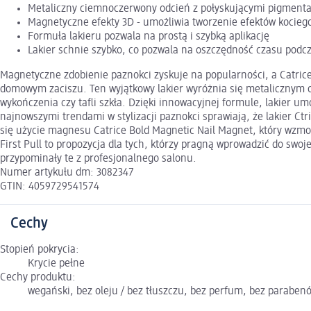
Metaliczny ciemnoczerwony odcień z połyskującymi pigmen
Magnetyczne efekty 3D - umożliwia tworzenie efektów kociego
Formuła lakieru pozwala na prostą i szybką aplikację
Lakier schnie szybko, co pozwala na oszczędność czasu podcza
Magnetyczne zdobienie paznokci zyskuje na popularności, a Catrice 
domowym zaciszu. Ten wyjątkowy lakier wyróżnia się metalicznym 
wykończenia czy tafli szkła. Dzięki innowacyjnej formule, lakier 
najnowszymi trendami w stylizacji paznokci sprawiają, że lakier Ct
się użycie magnesu Catrice Bold Magnetic Nail Magnet, który wzmoc
First Pull to propozycja dla tych, którzy pragną wprowadzić do swoj
przypominały te z profesjonalnego salonu.
Numer artykułu dm: 3082347
GTIN: 4059729541574
Cechy
Stopień pokrycia:
Krycie pełne
Cechy produktu:
wegański, bez oleju / bez tłuszczu, bez perfum, bez paraben