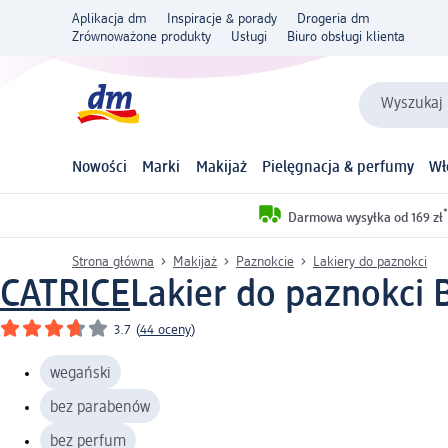
Aplikacja dm
Inspiracje & porady
Drogeria dm
Zrównoważone produkty
Usługi
Biuro obsługi klienta
Wyszukaj 
Nowości
Marki
Makijaż
Pielęgnacja & perfumy
Wł
*
Darmowa wysyłka od 169 zł
Strona główna
Makijaż
Paznokcie
Lakiery do paznokci
CATRICE
Lakier do paznokci B
3.7
(
44 oceny
)
wegański
bez parabenów
bez perfum