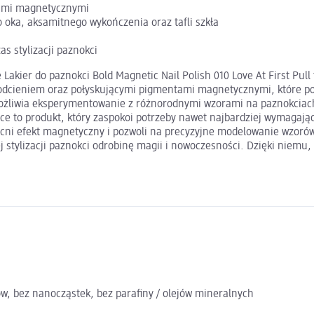
tami magnetycznymi
 oka, aksamitnego wykończenia oraz tafli szkła
s stylizacji paznokci
Lakier do paznokci Bold Magnetic Nail Polish 010 Love At First Pul
odcieniem oraz połyskującymi pigmentami magnetycznymi, które po
umożliwia eksperymentowanie z różnorodnymi wzorami na paznokciach,
rice to produkt, który zaspokoi potrzeby nawet najbardziej wymagaj
ni efekt magnetyczny i pozwoli na precyzyjne modelowanie wzorów. 
ej stylizacji paznokci odrobinę magii i nowoczesności. Dzięki niemu,
ów, bez nanocząstek, bez parafiny / olejów mineralnych