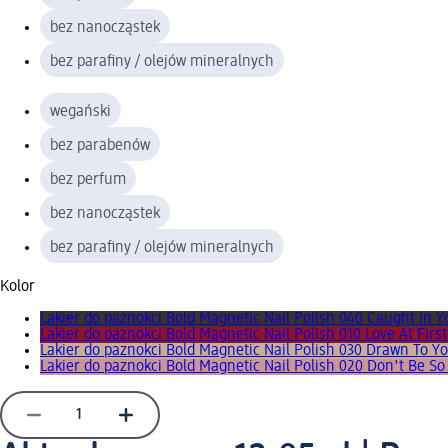
bez nanocząstek
bez parafiny / olejów mineralnych
wegański
bez parabenów
bez perfum
bez nanocząstek
bez parafiny / olejów mineralnych
Kolor
Lakier do paznokci Bold Magnetic Nail Polish 040 Caught In Y
Lakier do paznokci Bold Magnetic Nail Polish 010 Love At First
Lakier do paznokci Bold Magnetic Nail Polish 030 Drawn To Y
Lakier do paznokci Bold Magnetic Nail Polish 020 Don't Be So