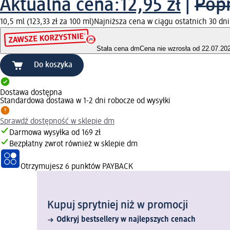
Aktualna cena:
12,95 zł
|
Popr
10,5 ml (123,33 zł za 100 ml)
Najniższa cena w ciągu ostatnich 30 dni 
Stała cena dm
Cena nie wzrosła od 22.07.20
Do koszyka
Dostawa dostępna
Standardowa dostawa w 1-2 dni robocze od wysyłki
Sprawdź dostępność w sklepie dm
Darmowa wysyłka od 169 zł
Bezpłatny zwrot również w sklepie dm
Otrzymujesz
6 punktów PAYBACK
Kupuj sprytniej niż w promocji
Odkryj bestsellery w najlepszych cenach