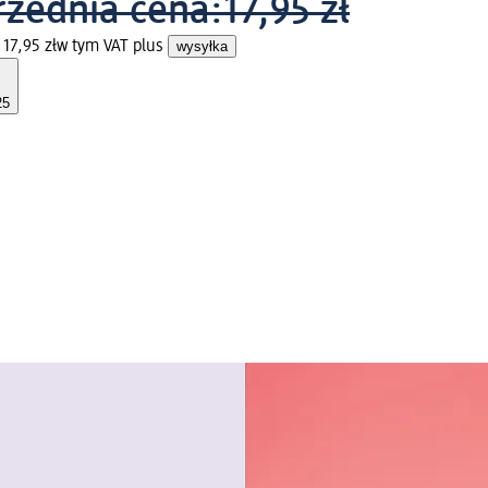
zednia cena:
17,95 zł
17,95 zł
w tym VAT plus
wysyłka
25