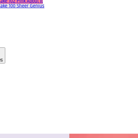
ake 102 Pink About It
Fake 100 Sheer Genius
26