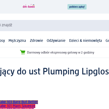
i znajdź
osy
Mężczyzna
Zdrowie
Odżywianie
Dzieci & niemowlęta
G
Darmowy odbiór ekspresowy gotowy w 2 godziny
jący do ust Plumping Lipglo
ake 103 Bare But Better
Fake 101 Main Squeeze