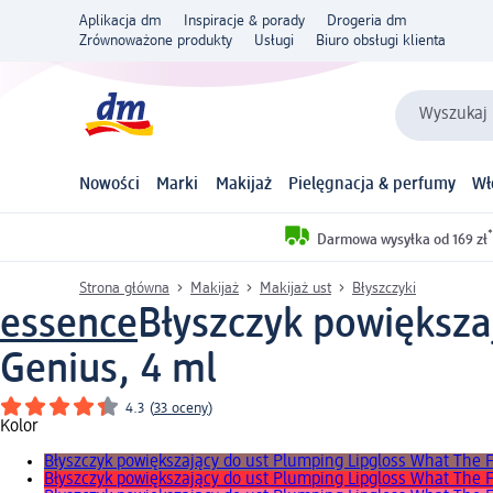
Aplikacja dm
Inspiracje & porady
Drogeria dm
Zrównoważone produkty
Usługi
Biuro obsługi klienta
Wyszukaj 
Nowości
Marki
Makijaż
Pielęgnacja & perfumy
Wł
*
Darmowa wysyłka od 169 zł
Strona główna
Makijaż
Makijaż ust
Błyszczyki
essence
Błyszczyk powiększa
Genius, 4 ml
4.3
(
33 oceny
)
Kolor
Błyszczyk powiększający do ust Plumping Lipgloss What The F
Błyszczyk powiększający do ust Plumping Lipgloss What The 