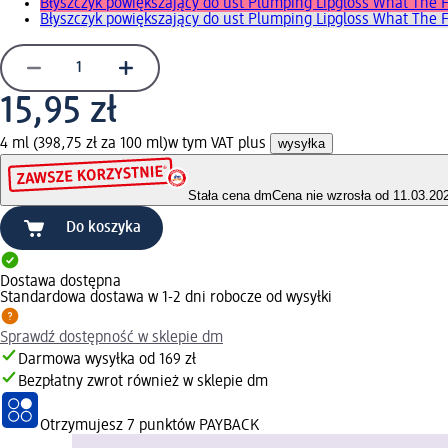
Błyszczyk powiększający do ust Plumping Lipgloss What The F
Błyszczyk powiększający do ust Plumping Lipgloss What The 
15,95 zł
4 ml (398,75 zł za 100 ml)
w tym VAT plus
wysyłka
Stała cena dm
Cena nie wzrosła od 11.03.20
Do koszyka
Dostawa dostępna
Standardowa dostawa w 1-2 dni robocze od wysyłki
Sprawdź dostępność w sklepie dm
Darmowa wysyłka od 169 zł
Bezpłatny zwrot również w sklepie dm
Otrzymujesz
7 punktów PAYBACK