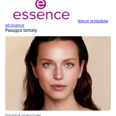
Więcej produktów
od essence
Pasujące tematy
Poradnik makijażowy
Od