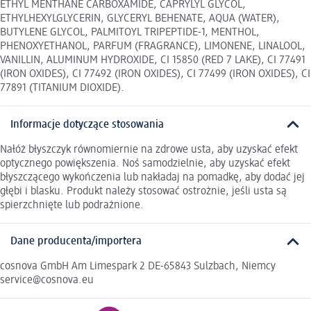
ETHYL MENTHANE CARBOXAMIDE, CAPRYLYL GLYCOL,
ETHYLHEXYLGLYCERIN, GLYCERYL BEHENATE, AQUA (WATER),
BUTYLENE GLYCOL, PALMITOYL TRIPEPTIDE-1, MENTHOL,
PHENOXYETHANOL, PARFUM (FRAGRANCE), LIMONENE, LINALOOL,
VANILLIN, ALUMINUM HYDROXIDE, CI 15850 (RED 7 LAKE), CI 77491
(IRON OXIDES), CI 77492 (IRON OXIDES), CI 77499 (IRON OXIDES), CI
77891 (TITANIUM DIOXIDE).
Informacje dotyczące stosowania
Nałóż błyszczyk równomiernie na zdrowe usta, aby uzyskać efekt
optycznego powiększenia. Noś samodzielnie, aby uzyskać efekt
błyszczącego wykończenia lub nakładaj na pomadkę, aby dodać jej
głębi i blasku. Produkt należy stosować ostrożnie, jeśli usta są
spierzchnięte lub podrażnione.
Dane producenta/importera
cosnova GmbH Am Limespark 2 DE-65843 Sulzbach, Niemcy
service@cosnova.eu