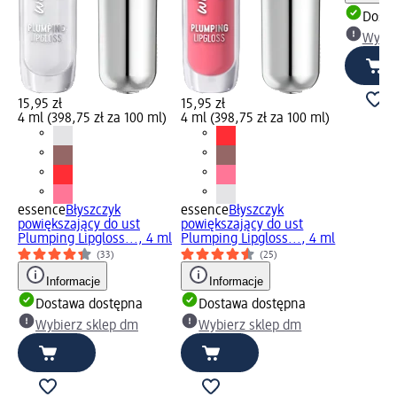
Dosta
Wybie
15,95 zł
15,95 zł
4 ml (398,75 zł za 100 ml)
4 ml (398,75 zł za 100 ml)
essence
Błyszczyk
essence
Błyszczyk
powiększający do ust
powiększający do ust
Plumping Lipgloss..., 4 ml
Plumping Lipgloss..., 4 ml
(33)
(25)
Informacje
Informacje
Dostawa dostępna
Dostawa dostępna
Wybierz sklep dm
Wybierz sklep dm