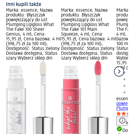
Inni kupili także
Marka: essence; Nazwa
Marka: essence; Nazwa
Marka: 
produktu: Błyszczyk
produktu: Błyszczyk
produktu
powiększający do ust
powiększający do ust
powiększ
Plumping Lipgloss What
Plumping Lipgloss What
Plumping
The Fake 100 Sheer
The Fake 101 Main
The Fake
Genius, 4 ml; Cena:
Squeeze, 4 ml; Cena:
4 ml; Ce
15,95 zł; Cena bazowa: 4 ml
15,95 zł; Cena bazowa: 4 ml
bazowa: 
(398,75 zł za 100 ml);
(398,75 zł za 100 ml);
100 ml);
Dostępność: Status zielony
Dostępność: Status zielony
Status z
Dostawa dostępna, Status
Dostawa dostępna, Status
dostępna
szary Wybierz sklep dm
szary Wybierz sklep dm
Wybierz 
15,95 zł
4 ml (398
essence
powiększ
Plumping
Info
Dosta