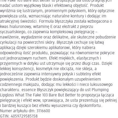
The Fake 103 Bare But Better to propozycja dla osób pragnących
nadać ustom wyjątkowy blask i efektowną objętość. Produkt
wyróżnia się lustrzanym, promiennym połyskiem, który optycznie
powiększa usta, wzmacniając naturalne kontury i dodając im
atrakcyjnej świeżości. Formuła błyszczyka została wzbogacona o
kwas hialuronowy, witaminę E oraz ekstrakt z pieprzu
syczuańskiego, co zapewnia kompleksową pielęgnację –
nawilżenie, wygładzenie oraz delikatne, ale skuteczne pobudzenie
cyrkulacji na powierzchni skóry. Błyszczyk cechuje się łatwą
aplikacją dzięki szerokiemu aplikatorowi, który nabiera
odpowiednią ilość produktu, pozwalając na równomierne pokrycie
ust jednorazowym ruchem. Efekt miękkich, elastycznych i
przyjemnych w dotyku ust utrzymuje się przez długi czas. Dzięki
lekkiej konsystencji, kosmetyk nie obciąża, nie skleja, a
jednocześnie zapewnia intensywny połysk i subtelny efekt
powiększenia. Produkt będzie doskonałym uzupełnieniem
codziennego makijażu, dodając mu lekkości i nieco luksusowego
charakteru. essence Błyszczyk powiększający do ust Plumping
Lipgloss What The Fake 103 Bare But Better to propozycja łącząca
pielęgnację i efekt wow, sprawiająca, że usta prezentują się pełniej
i bardziej kusząco bez efektu wysuszenia czy dyskomfortu.
Numer artykułu dm: 3116600
GTIN: 4059729585158