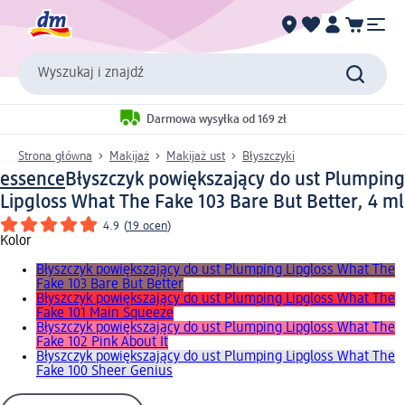
Wyszukaj i znajdź
Darmowa wysyłka od 169 zł
Strona główna
Makijaż
Makijaż ust
Błyszczyki
essence
Błyszczyk powiększający do ust Plumping
Lipgloss What The Fake 103 Bare But Better, 4 ml
4.9
(
19 ocen
)
Kolor
Błyszczyk powiększający do ust Plumping Lipgloss What The
Fake 103 Bare But Better
Błyszczyk powiększający do ust Plumping Lipgloss What The
Fake 101 Main Squeeze
Błyszczyk powiększający do ust Plumping Lipgloss What The
Fake 102 Pink About It
Błyszczyk powiększający do ust Plumping Lipgloss What The
Fake 100 Sheer Genius