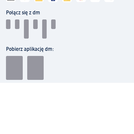
Połącz się z dm
Pobierz aplikację dm:
© 2026 dm-drogerie markt sp. z o.o.
Impressum
Polityka prywatności
Ogólne warunki handlowe
Odstąpienie od umowy w dm
Rozstrzyganie sporów
Zgłaszanie nieprawidłowości
Utylizacja sprzętu elektrycznego
Deklaracja w sprawie dostępności