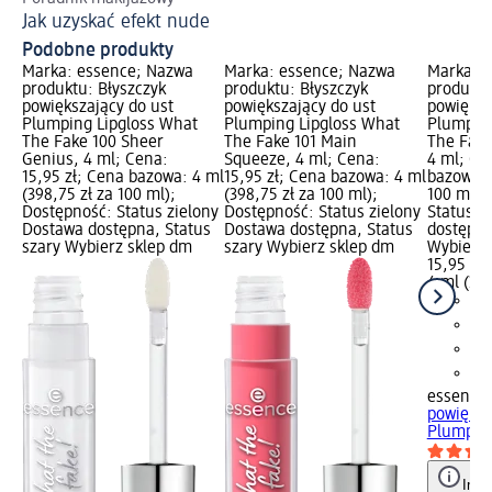
Jak uzyskać efekt nude
Sp
Podobne produkty
Marka: essence; Nazwa
Marka: essence; Nazwa
Marka: 
produktu: Błyszczyk
produktu: Błyszczyk
produktu
powiększający do ust
powiększający do ust
powiększ
Plumping Lipgloss What
Plumping Lipgloss What
Plumping
The Fake 100 Sheer
The Fake 101 Main
The Fake
Genius, 4 ml; Cena:
Squeeze, 4 ml; Cena:
4 ml; Ce
15,95 zł; Cena bazowa: 4 ml
15,95 zł; Cena bazowa: 4 ml
bazowa: 
(398,75 zł za 100 ml);
(398,75 zł za 100 ml);
100 ml);
Dostępność: Status zielony
Dostępność: Status zielony
Status z
Dostawa dostępna, Status
Dostawa dostępna, Status
dostępna
szary Wybierz sklep dm
szary Wybierz sklep dm
Wybierz 
15,95 zł
4 ml (398
essence
powiększ
Plumping
Info