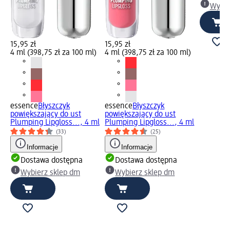
Wybie
15,95 zł
15,95 zł
4 ml (398,75 zł za 100 ml)
4 ml (398,75 zł za 100 ml)
essence
Błyszczyk
essence
Błyszczyk
powiększający do ust
powiększający do ust
Plumping Lipgloss..., 4 ml
Plumping Lipgloss..., 4 ml
(33)
(25)
Informacje
Informacje
Dostawa dostępna
Dostawa dostępna
Wybierz sklep dm
Wybierz sklep dm