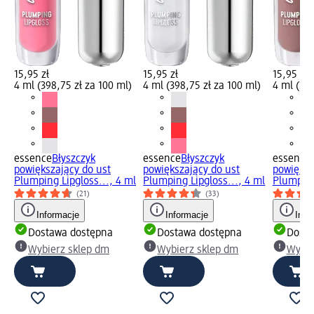
15,95 zł
15,95 zł
15,95 zł
4 ml (398,75 zł za 100 ml)
4 ml (398,75 zł za 100 ml)
4 ml (398
essence
Błyszczyk
essence
Błyszczyk
essence
powiększający do ust
powiększający do ust
powiększ
Plumping Lipgloss..., 4 ml
Plumping Lipgloss..., 4 ml
Plumping
(21)
(33)
Informacje
Informacje
Info
Dostawa dostępna
Dostawa dostępna
Dosta
Wybierz sklep dm
Wybierz sklep dm
Wybie