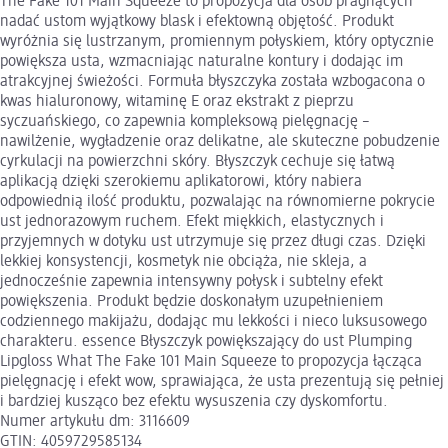
The Fake 101 Main Squeeze to propozycja dla osób pragnących
nadać ustom wyjątkowy blask i efektowną objętość. Produkt
wyróżnia się lustrzanym, promiennym połyskiem, który optycznie
powiększa usta, wzmacniając naturalne kontury i dodając im
atrakcyjnej świeżości. Formuła błyszczyka została wzbogacona o
kwas hialuronowy, witaminę E oraz ekstrakt z pieprzu
syczuańskiego, co zapewnia kompleksową pielęgnację –
nawilżenie, wygładzenie oraz delikatne, ale skuteczne pobudzenie
cyrkulacji na powierzchni skóry. Błyszczyk cechuje się łatwą
aplikacją dzięki szerokiemu aplikatorowi, który nabiera
odpowiednią ilość produktu, pozwalając na równomierne pokrycie
ust jednorazowym ruchem. Efekt miękkich, elastycznych i
przyjemnych w dotyku ust utrzymuje się przez długi czas. Dzięki
lekkiej konsystencji, kosmetyk nie obciąża, nie skleja, a
jednocześnie zapewnia intensywny połysk i subtelny efekt
powiększenia. Produkt będzie doskonałym uzupełnieniem
codziennego makijażu, dodając mu lekkości i nieco luksusowego
charakteru. essence Błyszczyk powiększający do ust Plumping
Lipgloss What The Fake 101 Main Squeeze to propozycja łącząca
pielęgnację i efekt wow, sprawiająca, że usta prezentują się pełniej
i bardziej kusząco bez efektu wysuszenia czy dyskomfortu.
Numer artykułu dm: 3116609
GTIN: 4059729585134