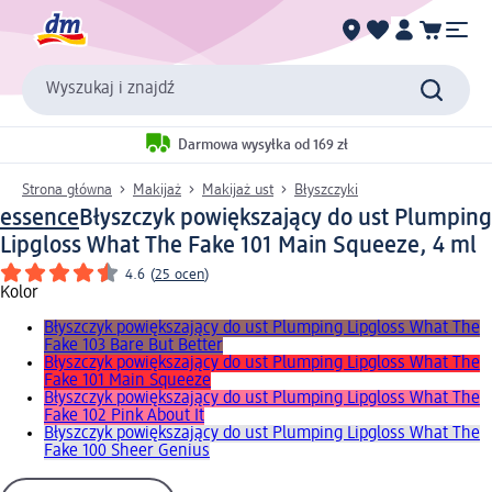
Wyszukaj i znajdź
Darmowa wysyłka od 169 zł
Strona główna
Makijaż
Makijaż ust
Błyszczyki
essence
Błyszczyk powiększający do ust Plumping
Lipgloss What The Fake 101 Main Squeeze, 4 ml
4.6
(
25 ocen
)
Kolor
Błyszczyk powiększający do ust Plumping Lipgloss What The
Fake 103 Bare But Better
Błyszczyk powiększający do ust Plumping Lipgloss What The
Fake 101 Main Squeeze
Błyszczyk powiększający do ust Plumping Lipgloss What The
Fake 102 Pink About It
Błyszczyk powiększający do ust Plumping Lipgloss What The
Fake 100 Sheer Genius