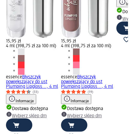
Info
Dosta
Wybie
15,95 zł
15,95 zł
4 ml (398,75 zł za 100 ml)
4 ml (398,75 zł za 100 ml)
essence
Błyszczyk
essence
Błyszczyk
powiększający do ust
powiększający do ust
Plumping Lipgloss..., 4 ml
Plumping Lipgloss..., 4 ml
(33)
(19)
Informacje
Informacje
Dostawa dostępna
Dostawa dostępna
Wybierz sklep dm
Wybierz sklep dm