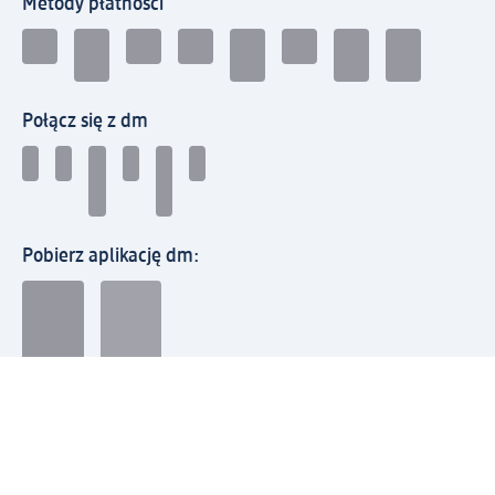
Metody płatności
Połącz się z dm
Pobierz aplikację dm:
© 2026 dm-drogerie markt sp. z o.o.
Impressum
Polityka prywatności
Ogólne warunki handlowe
Odstąpienie od umowy w dm