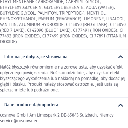
ETHYL MENTHANE CARBOXAMIDE, CAPRYLYL GLYCOL,
ETHYLHEXYLGLYCERIN, GLYCERYL BEHENATE, AQUA (WATER),
BUTYLENE GLYCOL, PALMITOYL TRIPEPTIDE-1, MENTHOL,
PHENOXYETHANOL, PARFUM (FRAGRANCE), LIMONENE, LINALOOL,
VANILLIN, ALUMINUM HYDROXIDE, CI 15850 (RED 6 LAKE), CI 15850
(RED 7 LAKE), CI 42090 (BLUE 1 LAKE), CI 77491 (IRON OXIDES), CI
77492 (IRON OXIDES), CI 77499 (IRON OXIDES), CI 77891 (TITANIUM
DIOXIDE).
Informacje dotyczące stosowania
Nałóż błyszczyk równomiernie na zdrowe usta, aby uzyskać efekt
optycznego powiększenia. Noś samodzielnie, aby uzyskać efekt
błyszczącego wykończenia lub nakładaj na pomadkę, aby dodać jej
głębi i blasku. Produkt należy stosować ostrożnie, jeśli usta są
spierzchnięte lub podrażnione.
Dane producenta/importera
cosnova GmbH Am Limespark 2 DE-65843 Sulzbach, Niemcy
service@cosnova.eu