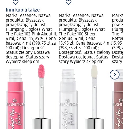
Inni kupili także
Marka: essence; Nazwa
Marka: essence; Nazwa
Marka: 
produktu: Błyszczyk
produktu: Błyszczyk
produktu
powiększający do ust
powiększający do ust
powiększ
Plumping Lipgloss What
Plumping Lipgloss What
Plumping
The Fake 102 Pink About It,
The Fake 100 Sheer
The Fake
4 ml; Cena: 15,95 zł; Cena
Genius, 4 ml; Cena:
Better, 
bazowa: 4 ml (398,75 zł za
15,95 zł; Cena bazowa: 4 ml
15,95 zł
100 ml); Dostępność:
(398,75 zł za 100 ml);
(398,75 z
Status zielony Dostawa
Dostępność: Status zielony
Dostępno
dostępna, Status szary
Dostawa dostępna, Status
Dostawa 
Wybierz sklep dm
szary Wybierz sklep dm
szary Wy