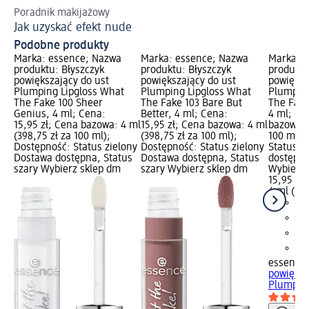
Poradnik makijażowy
Od
Jak uzyskać efekt nude
Sp
Podobne produkty
Marka: essence; Nazwa
Marka: essence; Nazwa
Marka: 
produktu: Błyszczyk
produktu: Błyszczyk
produktu
powiększający do ust
powiększający do ust
powiększ
Plumping Lipgloss What
Plumping Lipgloss What
Plumping
The Fake 100 Sheer
The Fake 103 Bare But
The Fake
Genius, 4 ml; Cena:
Better, 4 ml; Cena:
4 ml; Ce
15,95 zł; Cena bazowa: 4 ml
15,95 zł; Cena bazowa: 4 ml
bazowa: 
(398,75 zł za 100 ml);
(398,75 zł za 100 ml);
100 ml);
Dostępność: Status zielony
Dostępność: Status zielony
Status z
Dostawa dostępna, Status
Dostawa dostępna, Status
dostępna
szary Wybierz sklep dm
szary Wybierz sklep dm
Wybierz 
15,95 zł
4 ml (398
essence
powiększ
Plumping