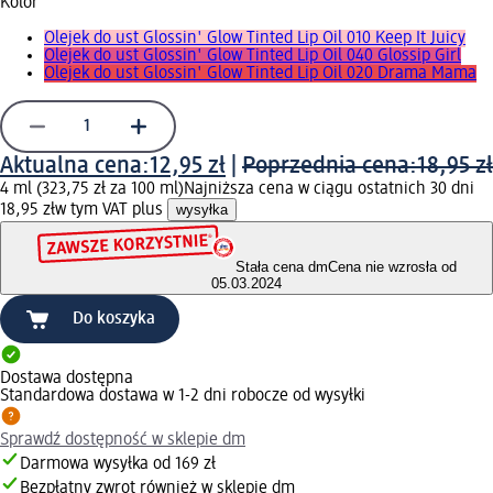
Kolor
Olejek do ust Glossin' Glow Tinted Lip Oil 010 Keep It Juicy
Olejek do ust Glossin' Glow Tinted Lip Oil 040 Glossip Girl
Olejek do ust Glossin' Glow Tinted Lip Oil 020 Drama Mama
Aktualna cena:
12,95 zł
|
Poprzednia cena:
18,95 zł
4 ml (323,75 zł za 100 ml)
Najniższa cena w ciągu ostatnich 30 dni
18,95 zł
w tym VAT plus
wysyłka
Stała cena dm
Cena nie wzrosła od
05.03.2024
Do koszyka
Dostawa dostępna
Standardowa dostawa w 1-2 dni robocze od wysyłki
Sprawdź dostępność w sklepie dm
Darmowa wysyłka od 169 zł
Bezpłatny zwrot również w sklepie dm