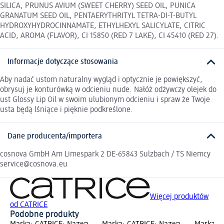
SILICA, PRUNUS AVIUM (SWEET CHERRY) SEED OIL, PUNICA
GRANATUM SEED OIL, PENTAERYTHRITYL TETRA-DI-T-BUTYL
HYDROXYHYDROCINNAMATE, ETHYLHEXYL SALICYLATE, CITRIC
ACID, AROMA (FLAVOR), CI 15850 (RED 7 LAKE), CI 45410 (RED 27).
Informacje dotyczące stosowania
Aby nadać ustom naturalny wygląd i optycznie je powiększyć,
obrysuj je konturówką w odcieniu nude. Nałóż odżywczy olejek do
ust Glossy Lip Oil w swoim ulubionym odcieniu i spraw że Twoje
usta będą lśniące i pięknie podkreślone.
Dane producenta/importera
cosnova GmbH Am Limespark 2 DE-65843 Sulzbach / TS Niemcy
service@cosnova.eu
Więcej produktów
od CATRICE
Podobne produkty