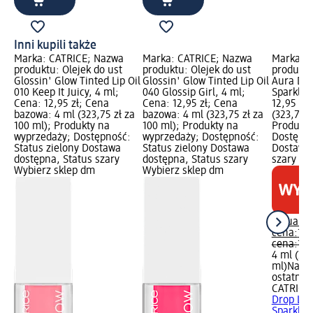
Inni kupili także
Marka: CATRICE; Nazwa
Marka: CATRICE; Nazwa
Marka: 
produktu: Olejek do ust
produktu: Olejek do ust
produktu:
Glossin' Glow Tinted Lip Oil
Glossin' Glow Tinted Lip Oil
Aura Drop
010 Keep It Juicy, 4 ml;
040 Glossip Girl, 4 ml;
Sparkle 
Cena: 12,95 zł; Cena
Cena: 12,95 zł; Cena
12,95 zł
bazowa: 4 ml (323,75 zł za
bazowa: 4 ml (323,75 zł za
(323,75 z
100 ml); Produkty na
100 ml); Produkty na
Produkty
wyprzedaży; Dostępność:
wyprzedaży; Dostępność:
Dostępno
Status zielony Dostawa
Status zielony Dostawa
Dostawa 
dostępna, Status szary
dostępna, Status szary
szary Wy
Wybierz sklep dm
Wybierz sklep dm
Aktualna
cena:
12,
cena:
18,
4 ml (323
ml)
Najni
ostatnich
CATRICE
Drop Lip 
Sparkle..