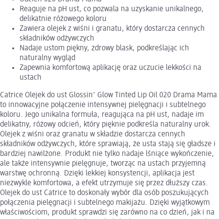
Reaguje na pH ust, co pozwala na uzyskanie unikalnego,
delikatnie różowego koloru
Zawiera olejek z wiśni i granatu, który dostarcza cennych
składników odżywczych
Nadaje ustom piękny, zdrowy blask, podkreślając ich
naturalny wygląd
Zapewnia komfortową aplikację oraz uczucie lekkości na
ustach
Catrice Olejek do ust Glossin' Glow Tinted Lip Oil 020 Drama Mama
to innowacyjne połączenie intensywnej pielęgnacji i subtelnego
koloru. Jego unikalna formuła, reagująca na pH ust, nadaje im
delikatny, różowy odcień, który pięknie podkreśla naturalny urok.
Olejek z wiśni oraz granatu w składzie dostarcza cennych
składników odżywczych, które sprawiają, że usta stają się gładsze i
bardziej nawilżone. Produkt nie tylko nadaje lśniące wykończenie,
ale także intensywnie pielęgnuje, tworząc na ustach przyjemną
warstwę ochronną. Dzięki lekkiej konsystencji, aplikacja jest
niezwykle komfortowa, a efekt utrzymuje się przez dłuższy czas.
Olejek do ust Catrice to doskonały wybór dla osób poszukujących
połączenia pielęgnacji i subtelnego makijażu. Dzięki wyjątkowym
właściwościom, produkt sprawdzi się zarówno na co dzień, jak i na