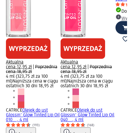
Dosta
Wybie
Aktualna
Aktualna
cena:
12,95 zł
|
Poprzednia
cena:
12,95 zł
|
Poprzednia
cena:
18,95 zł
cena:
18,95 zł
4 ml (323,75 zł za 100
4 ml (323,75 zł za 100
ml)
Najniższa cena w ciągu
ml)
Najniższa cena w ciągu
ostatnich 30 dni 18,95 zł
ostatnich 30 dni 18,95 zł
CATRICE
Olejek do ust
CATRICE
Olejek do ust
Glossin' Glow Tinted Lip Oil
Glossin' Glow Tinted Lip Oil
010..., 4 ml
040..., 4 ml
(193)
(168)