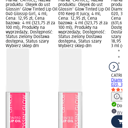
Marka: CATRICE; Nazwa
Marka: CATRICE; Nazwa
Marka: 
produktu: Olejek do ust
produktu: Olejek do ust
produktu
Glossin' Glow Tinted Lip Oil
Glossin' Glow Tinted Lip Oil
Diamond 
040 Glossip Girl, 4 ml;
010 Keep It Juicy, 4 ml;
020, 3 ml
Cena: 12,95 zł; Cena
Cena: 12,95 zł; Cena
Cena baz
bazowa: 4 ml (323,75 zł za
bazowa: 4 ml (323,75 zł za
(631,67 z
100 ml); Produkty na
100 ml); Produkty na
Dostępno
wyprzedaży; Dostępność:
wyprzedaży; Dostępność:
Dostawa 
Status zielony Dostawa
Status zielony Dostawa
szary Wy
dostępna, Status szary
dostępna, Status szary
18,95 zł
Wybierz sklep dm
Wybierz sklep dm
3 ml (631
CATRICE
Diamond 
020, 3 m
Info
Dosta
Wybie