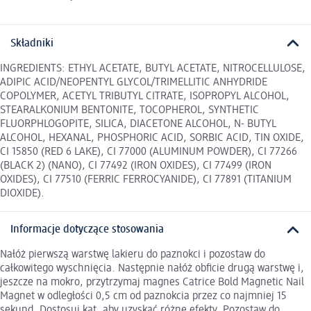
Składniki
INGREDIENTS: ETHYL ACETATE, BUTYL ACETATE, NITROCELLULOSE,
ADIPIC ACID/NEOPENTYL GLYCOL/TRIMELLITIC ANHYDRIDE
COPOLYMER, ACETYL TRIBUTYL CITRATE, ISOPROPYL ALCOHOL,
STEARALKONIUM BENTONITE, TOCOPHEROL, SYNTHETIC
FLUORPHLOGOPITE, SILICA, DIACETONE ALCOHOL, N- BUTYL
ALCOHOL, HEXANAL, PHOSPHORIC ACID, SORBIC ACID, TIN OXIDE,
CI 15850 (RED 6 LAKE), CI 77000 (ALUMINUM POWDER), CI 77266
(BLACK 2) (NANO), CI 77492 (IRON OXIDES), CI 77499 (IRON
OXIDES), CI 77510 (FERRIC FERROCYANIDE), CI 77891 (TITANIUM
DIOXIDE).
Informacje dotyczące stosowania
Nałóż pierwszą warstwę lakieru do paznokci i pozostaw do
całkowitego wyschnięcia. Następnie nałóż obficie drugą warstwę i,
jeszcze na mokro, przytrzymaj magnes Catrice Bold Magnetic Nail
Magnet w odległości 0,5 cm od paznokcia przez co najmniej 15
sekund. Dostosuj kąt, aby uzyskać różne efekty. Pozostaw do