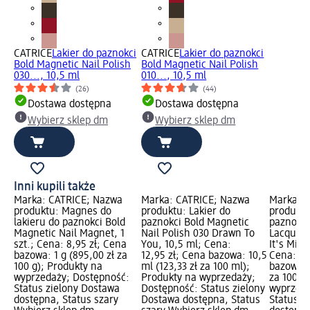
CATRICE
Lakier do paznokci
CATRICE
Lakier do paznokci
Bold Magnetic Nail Polish
Bold Magnetic Nail Polish
030..., 10,5 ml
010..., 10,5 ml
(26)
(44)
Dostawa dostępna
Dostawa dostępna
Wybierz sklep dm
Wybierz sklep dm
Inni kupili także
Marka: CATRICE; Nazwa
Marka: CATRICE; Nazwa
Marka: 
produktu: Magnes do
produktu: Lakier do
produktu
lakieru do paznokci Bold
paznokci Bold Magnetic
paznokci 
Magnetic Nail Magnet, 1
Nail Polish 030 Drawn To
Lacquer 
szt.; Cena: 8,95 zł; Cena
You, 10,5 ml; Cena:
It's Midn
bazowa: 1 g (895,00 zł za
12,95 zł; Cena bazowa: 10,5
Cena: 8,
100 g); Produkty na
ml (123,33 zł za 100 ml);
bazowa: 
wyprzedaży; Dostępność:
Produkty na wyprzedaży;
za 100 m
Status zielony Dostawa
Dostępność: Status zielony
wyprzeda
dostępna, Status szary
Dostawa dostępna, Status
Status z