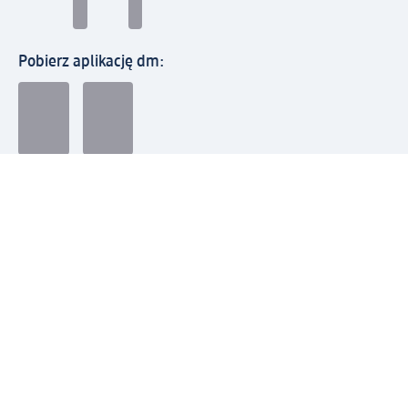
Pobierz aplikację dm:
© 2026 dm-drogerie markt sp. z o.o.
Impressum
Polityka prywatności
Ogólne warunki handlowe
Odstąpienie od umowy w dm
Rozstrzyganie sporów
Zgłaszanie nieprawidłowości
Utylizacja sprzętu elektrycznego
Deklaracja w sprawie dostępności