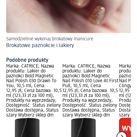
Samodzielnie wykonaj brokatowy manicure
Pr
Brokatowe paznokcie i lakiery
Wy
kr
Podobne produkty
Marka: CATRICE; Nazwa
Marka: CATRICE; Nazwa
Marka: 
produktu: Lakier do
produktu: Lakier do
produktu
paznokci Bold Magnetic
paznokci Bold Magnetic
paznokci
Nail Polish 030 Drawn To
Nail Polish 010 Love At First
Nail Pol
You, 10,5 ml; Cena:
Pull, 10,5 ml; Cena:
Clingy, 
12,95 zł; Cena bazowa: 10,5
12,95 zł; Cena bazowa: 10,5
12,95 zł
ml (123,33 zł za 100 ml);
ml (123,33 zł za 100 ml);
ml (123,3
Produkty na wyprzedaży;
Produkty na wyprzedaży;
Produkty
Dostępność: Status zielony
Dostępność: Status zielony
Dostępno
Dostawa dostępna, Status
Dostawa dostępna, Status
Dostawa 
szary Wybierz sklep dm
szary Wybierz sklep dm
szary Wy