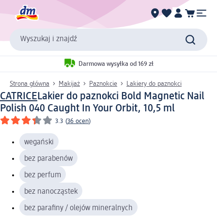
Wyszukaj i znajdź
Darmowa wysyłka od 169 zł
Strona główna
Makijaż
Paznokcie
Lakiery do paznokci
CATRICE
Lakier do paznokci Bold Magnetic Nail
Polish 040 Caught In Your Orbit, 10,5 ml
3.3
(
36 ocen
)
wegański
bez parabenów
bez perfum
bez nanocząstek
bez parafiny / olejów mineralnych