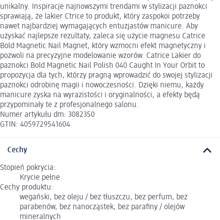
unikalny. Inspiracje najnowszymi trendami w stylizacji paznokci
sprawiają, że lakier Ctrice to produkt, który zaspokoi potrzeby
nawet najbardziej wymagających entuzjastów manicure. Aby
uzyskać najlepsze rezultaty, zaleca się użycie magnesu Catrice
Bold Magnetic Nail Magnet, który wzmocni efekt magnetyczny i
pozwoli na precyzyjne modelowanie wzorów. Catrice Lakier do
paznokci Bold Magnetic Nail Polish 040 Caught In Your Orbit to
propozycja dla tych, którzy pragną wprowadzić do swojej stylizacji
paznokci odrobinę magii i nowoczesności. Dzięki niemu, każdy
manicure zyska na wyrazistości i oryginalności, a efekty będą
przypominały te z profesjonalnego salonu.
Numer artykułu dm: 3082350
GTIN: 4059729541604
Cechy
Stopień pokrycia:
Krycie pełne
Cechy produktu:
wegański, bez oleju / bez tłuszczu, bez perfum, bez
parabenów, bez nanocząstek, bez parafiny / olejów
mineralnych