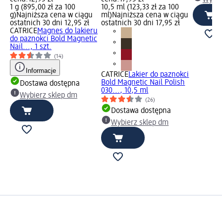
Wybie
1 g (895,00 zł za 100
10,5 ml (123,33 zł za 100
g)
Najniższa cena w ciągu
ml)
Najniższa cena w ciągu
ostatnich 30 dni 12,95 zł
ostatnich 30 dni 17,95 zł
CATRICE
Magnes do lakieru
do paznokci Bold Magnetic
Nail..., 1 szt.
(14)
Informacje
CATRICE
Lakier do paznokci
Bold Magnetic Nail Polish
Dostawa dostępna
030..., 10,5 ml
Wybierz sklep dm
(26)
Dostawa dostępna
Wybierz sklep dm