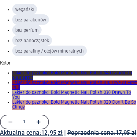
wegański
bez parabenów
bez perfum
bez nanocząstek
bez parafiny / olejów mineralnych
Kolor
Lakier do paznokci Bold Magnetic Nail Polish 040 Caught In
Your Orbit
Lakier do paznokci Bold Magnetic Nail Polish 010 Love At First
Pull
Lakier do paznokci Bold Magnetic Nail Polish 030 Drawn To
You
Lakier do paznokci Bold Magnetic Nail Polish 020 Don't Be So
Clingy
Aktualna cena:
12,95 zł
|
Poprzednia cena:
17,95 zł