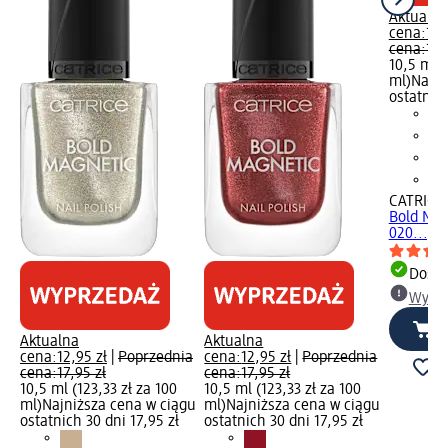
Aktualna
cena:
12,
cena:
17,
10,5 ml (
ml)
Najni
ostatnich
CATRICE
Bold Mag
020..., 1
Dosta
Wybie
Aktualna
Aktualna
cena:
12,95 zł
|
Poprzednia
cena:
12,95 zł
|
Poprzednia
cena:
17,95 zł
cena:
17,95 zł
10,5 ml (123,33 zł za 100
10,5 ml (123,33 zł za 100
ml)
Najniższa cena w ciągu
ml)
Najniższa cena w ciągu
ostatnich 30 dni 17,95 zł
ostatnich 30 dni 17,95 zł